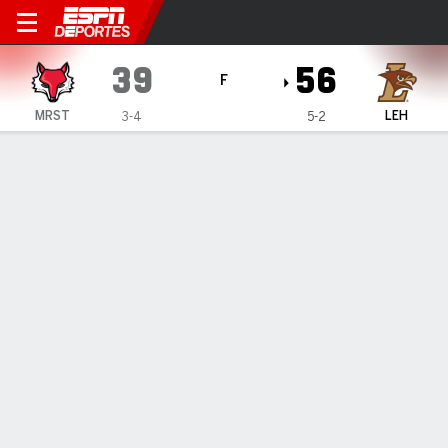
Marist Red Foxes en Lehigh
39
56
F
MRST
LEH
3-4
5-2
Resumen
Ficha
Estadísticas de Equipo
INFORMACIÓN DEL PARTIDO
Bethlehem
,
PC