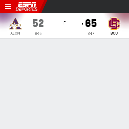
Alcorn State Lady Braves e
52
65
F
ALCN
BCU
8-16
8-17
Resumen
Ficha
Estadísticas de Equipo
INFORMACIÓN DEL PARTIDO
Daytona Beach
,
FL