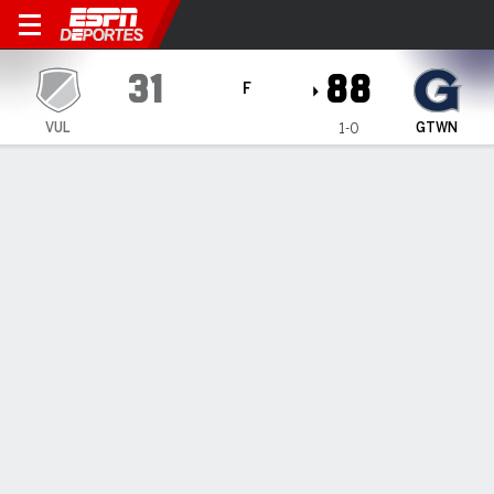
Virginia Lynchburg Dragons
31
88
F
VUL
GTWN
1-0
Resumen
Ficha
Estadísticas de Equipo
INFORMACIÓN DEL PARTIDO
Washington
,
DC