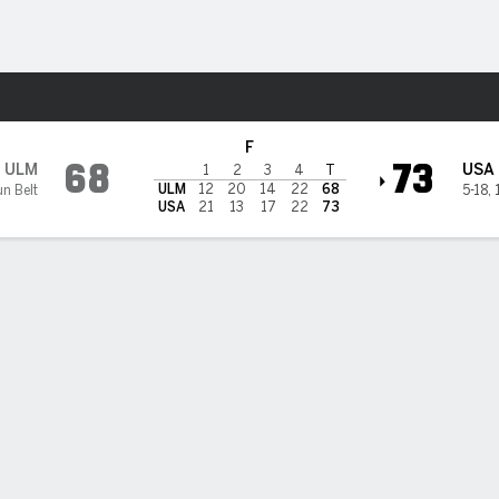
o
NCAAW
Más Deportes
th Alabama Jaguars
F
68
73
ULM
USA
1
2
3
4
T
ULM
12
20
14
22
68
n Belt
5-18
,
USA
21
13
17
22
73