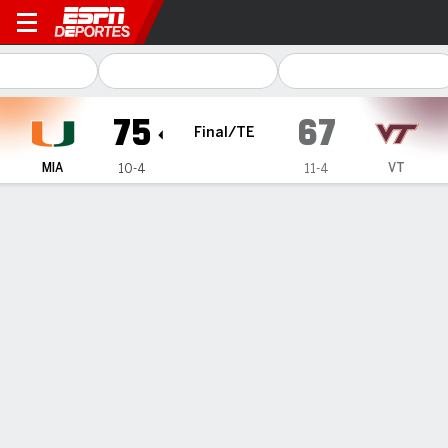
Miami Hurricanes en Virgini
75
67
Final/TE
MIA
VT
10-4
11-4
Resumen
Ficha
Estadísticas de Equipo
INFORMACIÓN DEL PARTIDO
Blacksburg
,
VA