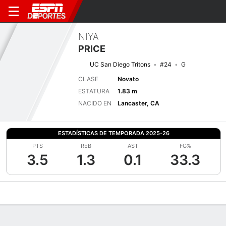
NIYA
PRICE
UC San Diego Tritons
#24
G
CLASE
Novato
ESTATURA
1.83 m
NACIDO EN
Lancaster, CA
ESTADÍSTICAS DE TEMPORADA 2025-26
PTS
REB
AST
FG%
3.5
1.3
0.1
33.3
Perfil de Jugador
Noticias
Estadísticas
Bio
Resumen de Jue