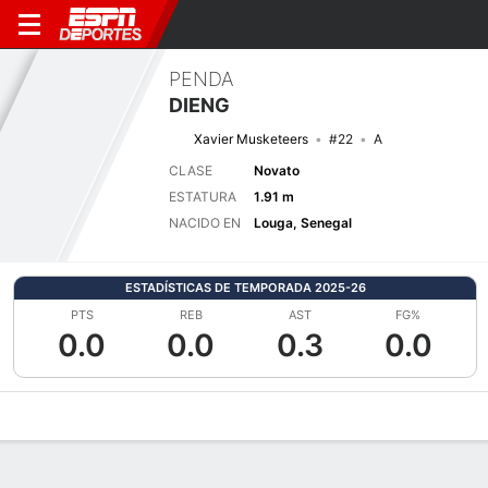
PENDA
DIENG
Xavier Musketeers
#22
A
CLASE
Novato
ESTATURA
1.91 m
NACIDO EN
Louga, Senegal
ESTADÍSTICAS DE TEMPORADA 2025-26
PTS
REB
AST
FG%
0.0
0.0
0.3
0.0
Perfil de Jugador
Noticias
Estadísticas
Bio
Resumen de Jue