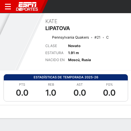
KATE
LIPATOVA
Pennsylvania Quakers
#21
C
CLASE
Novato
ESTATURA
1.91 m
NACIDO EN
Moscú, Rusia
ESTADÍSTICAS DE TEMPORADA 2025-26
PTS
REB
AST
FG%
0.0
1.0
0.0
0.0
Perfil de Jugador
Noticias
Estadísticas
Bio
Resumen de Jue