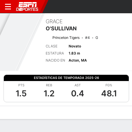
GRACE
O'SULLIVAN
Princeton Tigers
#4
G
CLASE
Novato
ESTATURA
1.83 m
NACIDO EN
Acton, MA
ESTADÍSTICAS DE TEMPORADA 2025-26
PTS
REB
AST
FG%
1.5
1.2
0.4
48.1
Perfil de Jugador
Noticias
Estadísticas
Bio
Resumen de Jue