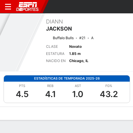
DIANN
JACKSON
Buffalo Bulls
#21
A
CLASE
Novato
ESTATURA
1.85 m
NACIDO EN
Chicago, IL
ESTADÍSTICAS DE TEMPORADA 2025-26
PTS
REB
AST
FG%
4.5
4.1
1.0
43.2
Perfil de Jugador
Noticias
Estadísticas
Bio
Resumen de Jue