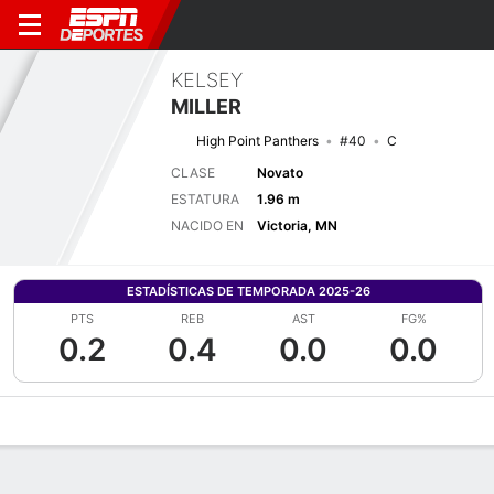
KELSEY
MILLER
High Point Panthers
#40
C
CLASE
Novato
ESTATURA
1.96 m
NACIDO EN
Victoria, MN
ESTADÍSTICAS DE TEMPORADA 2025-26
PTS
REB
AST
FG%
0.2
0.4
0.0
0.0
Perfil de Jugador
Noticias
Estadísticas
Bio
Resumen de Jue