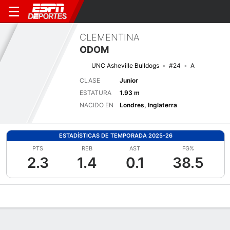
CLEMENTINA
ODOM
UNC Asheville Bulldogs
#24
A
CLASE
Junior
ESTATURA
1.93 m
NACIDO EN
Londres, Inglaterra
ESTADÍSTICAS DE TEMPORADA 2025-26
PTS
REB
AST
FG%
2.3
1.4
0.1
38.5
Perfil de Jugador
Noticias
Estadísticas
Bio
Resumen de Jue