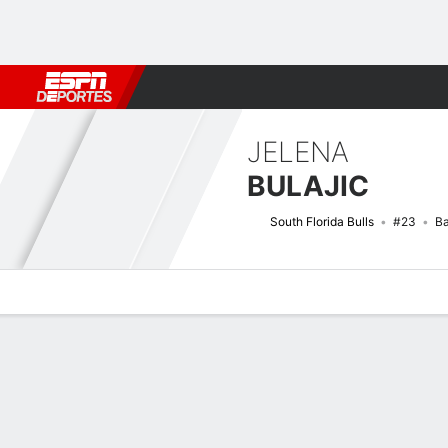
Fútbol
MLB
F. Americano
Básquetbol
WNBA
F1
Boxe
JELENA
BULAJIC
South Florida Bulls
#23
B
Perfil de Jugador
Noticias
Estadísticas
Bio
Resumen de Jue