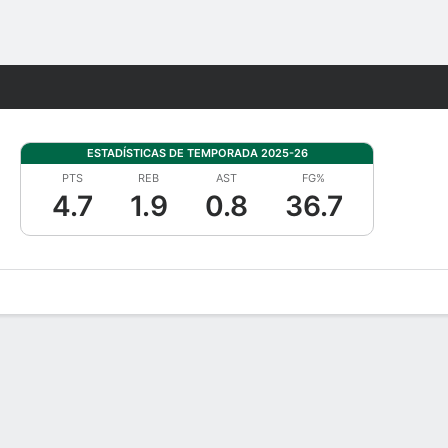
Watch
Juegos
ESTADÍSTICAS DE TEMPORADA 2025-26
PTS
REB
AST
FG%
4.7
1.9
0.8
36.7