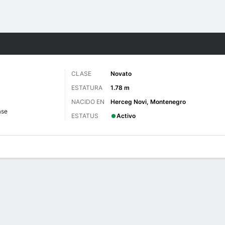
o
NCAAW
Más Deportes
CLASE
Novato
ESTATURA
1.78 m
NACIDO EN
Herceg Novi, Montenegro
ase
ESTATUS
Activo
gos