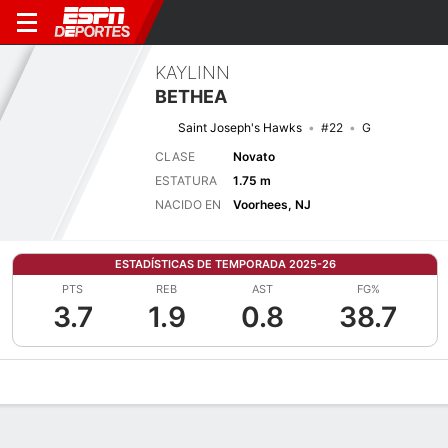
KAYLINN
BETHEA
Saint Joseph's Hawks
#22
G
CLASE
Novato
ESTATURA
1.75 m
NACIDO EN
Voorhees, NJ
ESTADÍSTICAS DE TEMPORADA 2025-26
PTS
REB
AST
FG%
3.7
1.9
0.8
38.7
Perfil de Jugador
Noticias
Estadísticas
Bio
Resumen de Jue