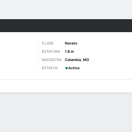
o
NCAAW
Más Deportes
CLASE
Novato
ESTATURA
1.8 m
NACIDO EN
Columbia, MO
ESTATUS
Activo
gos