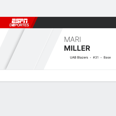
Fútbol
MLB
F. Americano
Básquetbol
WNBA
F1
Boxe
MARI
MILLER
UAB Blazers
#31
Base
Perfil de Jugador
Noticias
Estadísticas
Bio
Resumen de Jue