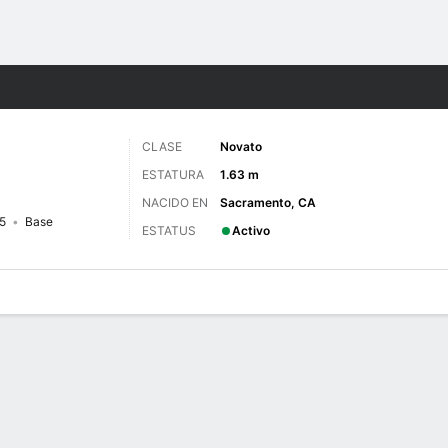
o
NCAAW
Más Deportes
CLASE
Novato
ESTATURA
1.63 m
NACIDO EN
Sacramento, CA
5
Base
ESTATUS
Activo
gos