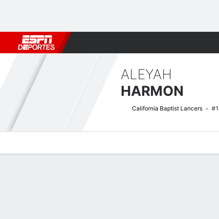
Fútbol
MLB
F. Americano
Básquetbol
WNBA
F1
Boxe
ALEYAH
HARMON
California Baptist Lancers
#1
Perfil de Jugador
Noticias
Estadísticas
Bio
Resumen de Jue