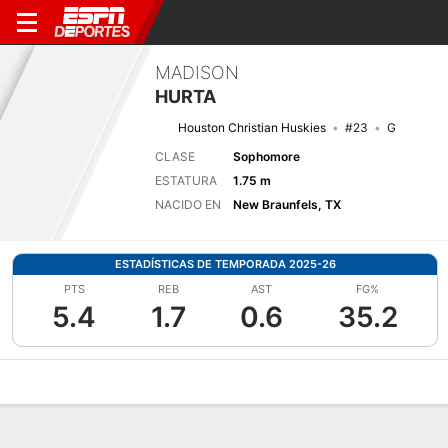
MADISON
HURTA
Houston Christian Huskies
#23
G
CLASE
Sophomore
ESTATURA
1.75 m
NACIDO EN
New Braunfels, TX
ESTADÍSTICAS DE TEMPORADA 2025-26
PTS
REB
AST
FG%
5.4
1.7
0.6
35.2
Perfil de Jugador
Noticias
Estadísticas
Bio
Resumen de Jue