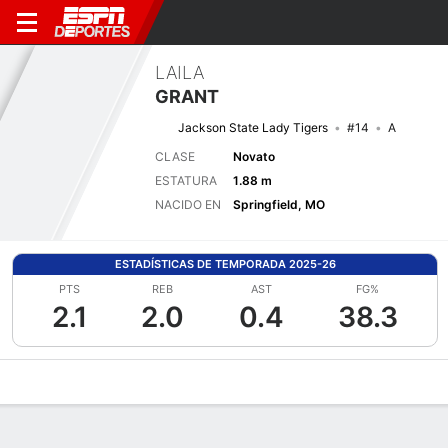
LAILA
GRANT
Jackson State Lady Tigers
#14
A
CLASE
Novato
ESTATURA
1.88 m
NACIDO EN
Springfield, MO
ESTADÍSTICAS DE TEMPORADA 2025-26
PTS
REB
AST
FG%
2.1
2.0
0.4
38.3
Perfil de Jugador
Noticias
Estadísticas
Bio
Resumen de Jue