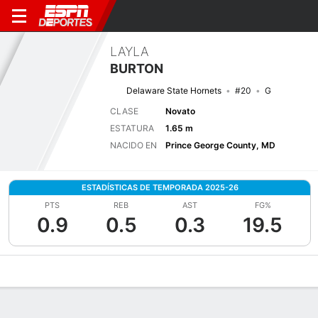
LAYLA
BURTON
Delaware State Hornets
#20
G
CLASE
Novato
ESTATURA
1.65 m
NACIDO EN
Prince George County, MD
ESTADÍSTICAS DE TEMPORADA 2025-26
PTS
REB
AST
FG%
0.9
0.5
0.3
19.5
Perfil de Jugador
Noticias
Estadísticas
Bio
Resumen de Jue