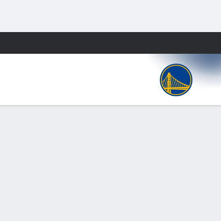
Watch
Juegos