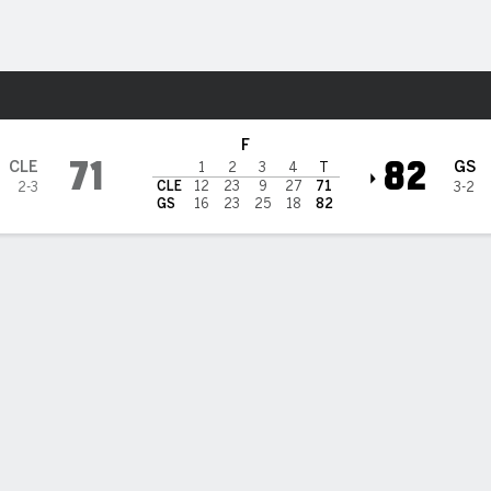
o
Más Deportes
eveland Cavaliers
F
71
82
CLE
GS
1
2
3
4
T
CLE
12
23
9
27
71
2-3
3-2
GS
16
23
25
18
82
 DE JUEGO