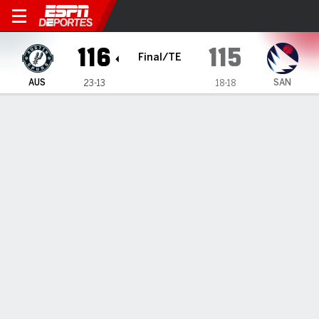
Austin Spurs en San Diego Clippers
116
115
Final/TE
AUS
SAN
23-13
18-18
Resumen
Ficha
Estadísticas de Equipo
No Story Available
INFORMACIÓN DEL PARTIDO
Frontwave Arena
10:30 PM
,
19 de Febrero, 2026
Coverage
:
ESPN+
Oceanside
,
CA