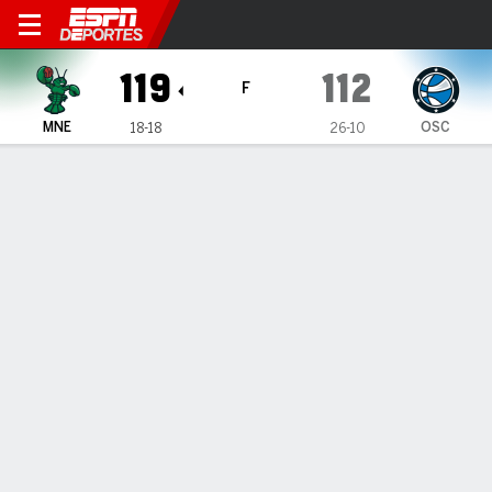
Maine Celtics en Osceola M
119
112
F
MNE
OSC
18-18
26-10
Resumen
Ficha
Estadísticas de Equipo
ESTADÍSTICAS DE EQUIPO
FG
39-74
37-85
FG%
53
44
3PT
17-34
15-47
3PT%
50
32