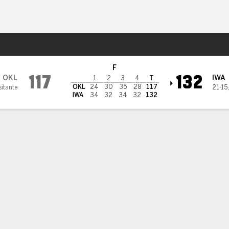
o
Más Deportes
 Wolves
F
117
132
OKL
IWA
1
2
3
4
T
OKL
24
30
35
28
117
sitante
21-15
IWA
34
32
34
32
132
ÍSTICAS DE EQUIPO