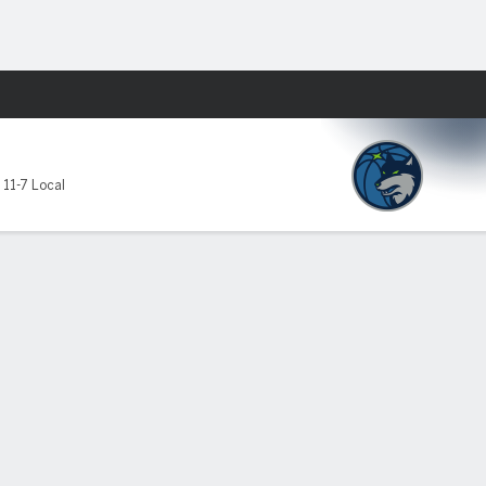
Watch
Juegos
,
11-7 Local