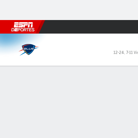
Fútbol
MLB
F. Americano
Básquetbol
WNBA
F1
Boxe
Oklahoma City Blue en Iowa
12-24
,
7-11 Vi
Resumen
Ficha
Estadísticas de Equipo
LÍDERES DEL JUEGO
ESTAD