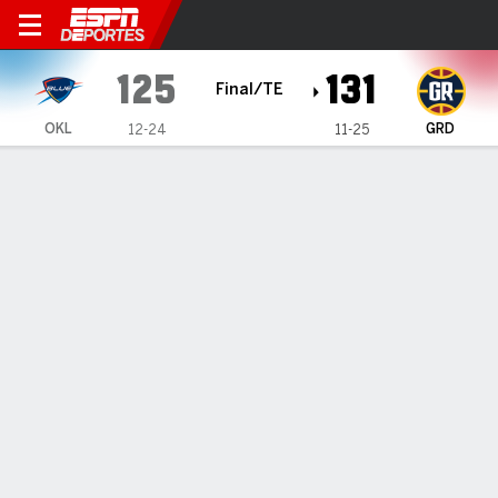
Oklahoma City Blue en Gran
125
131
Final/TE
OKL
GRD
12-24
11-25
Resumen
Ficha
Estadísticas de Equipo
1
2
3
4
OT
T
OKL
37
28
28
30
2
125
GRD
32
21
34
36
8
131
LÍDERES DEL JUEGO