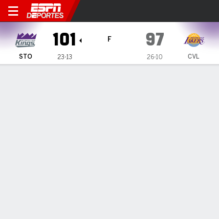
Stockton Kings en Coachella
101
97
F
STO
CVL
23-13
26-10
Resumen
Ficha
Estadísticas de Equipo
Todos los Cuartos
Todos los tipos de jugada
Todos los jugadores
GRÁFICA DE TIROS