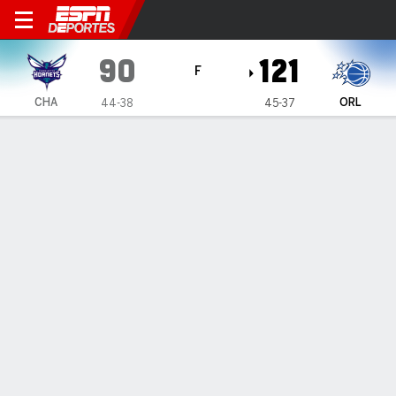
Charlotte Hornets en Orland
90
121
F
CHA
ORL
44-38
45-37
Resumen
Crónica
Ficha
Jugadas
Estadísticas de Equipo
Videos
ESTADÍSTICAS DE EQUIPO
FG
28-83
42-84
FG%
34
50
3PT
12-45
8-27
3PT%
27
30