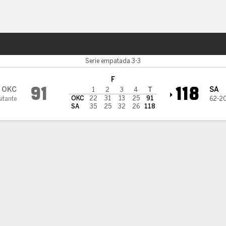
o
Más Deportes
an Antonio Spurs
Serie empatada 3-3
F
91
118
OKC
SA
1
2
3
4
T
OKC
22
31
13
25
91
itante
62-2
SA
35
25
32
26
118