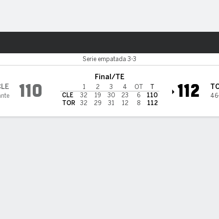
o
Más Deportes
nto Raptors
Serie empatada 3-3
Final/TE
110
112
CLE
T
1
2
3
4
OT
T
CLE
32
19
30
23
6
110
ante
46
TOR
32
29
31
12
8
112
los jugadores