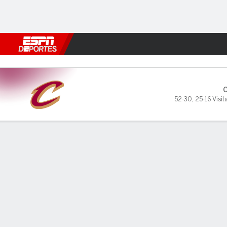
Fútbol
MLB
F. Americano
Básquetbol
WNBA
F1
Boxe
Cleveland Cavaliers en Toro
52-30
,
25-16 Visit
Resumen
Crónica
Ficha
Jugadas
Estadísticas de Equipo
Videos
Todos los Cuartos
Todos los tipos de jugada
Todos 