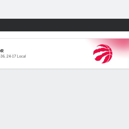
Watch
Juegos
OR
-36
,
24-17 Local