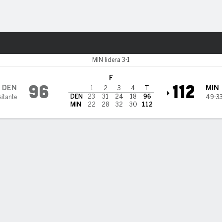
o
Más Deportes
ta Timberwolves
MIN lidera 3-1
F
96
112
DEN
MIN
1
2
3
4
T
DEN
23
31
24
18
96
sitante
49-3
MIN
22
28
32
30
112
los jugadores