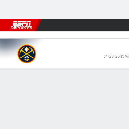
Fútbol
MLB
F. Americano
Básquetbol
WNBA
F1
Boxe
Denver Nuggets en Minneso
54-28
,
26-15 Vi
Resumen
Crónica
Ficha
Jugadas
Estadísticas de Equipo
Todos los Cuartos
Todos los tipos de jugada
Todos 