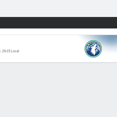
Watch
Juegos
3
,
26-15 Local