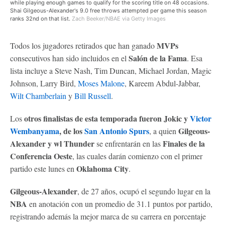
while playing enough games to qualify for the scoring title on 48 occasions.
Shai Gilgeous-Alexander's 9.0 free throws attempted per game this season
ranks 32nd on that list.
Zach Beeker/NBAE via Getty Images
MVPs
Todos los jugadores retirados que han ganado
Salón de la Fama
consecutivos han sido incluidos en el
. Esa
lista incluye a Steve Nash, Tim Duncan, Michael Jordan, Magic
Johnson, Larry Bird,
Moses Malone
, Kareem Abdul-Jabbar,
Wilt Chamberlain
y
Bill Russell
.
otros finalistas de esta temporada fueron Jokic y
Victor
Los
Wembanyama
, de los
San Antonio Spurs
Gilgeous-
, a quien
Alexander y wl Thunder
Finales de la
se enfrentarán en las
Conferencia Oeste
, las cuales darán comienzo con el primer
Oklahoma City
partido este lunes en
.
Gilgeous-Alexander
, de 27 años, ocupó el segundo lugar en la
NBA
en anotación con un promedio de 31.1 puntos por partido,
registrando además la mejor marca de su carrera en porcentaje