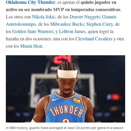
Oklahoma City Thunder
quinto jugador en
, es apenas el
activo en ser nombrado MVP en temporadas consecutivas
.
Los otros son
Nikola Jokic
, de los
Denver Nuggets
;
Giannis
Antetokounmpo
, de los
Milwaukee Bucks
;
Stephen Curry
, de
los
Golden State Warriors
; y
LeBron James
, quien logró la
hazaña en dos ocasiones: una con los
Cleveland Cavaliers
y otra
con los
Miami Heat
.
In NBA history, guards have averaged at least 30 points per game in a season