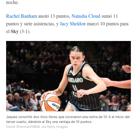
noche.
Rachel Banham
anotó 13 puntos,
Natasha Cloud
sumó 11
puntos y siete asistencias, y
Jacy Sheldon
marcó 10 puntos para
Sky
el
(3-1).
Jaquez convirtió dos tiros libres que coronaron una racha de 12-4 al inicio del
tercer cuarto, dándole al Sky una ventaja de 10 puntos.
David Sherman/NBAE via Getty Images