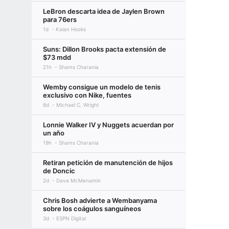
LeBron descarta idea de Jaylen Brown
para 76ers
1d
Kalan Hooks
Suns: Dillon Brooks pacta extensión de
$73 mdd
21h
Shams Charania
Wemby consigue un modelo de tenis
exclusivo con Nike, fuentes
6d
Michael C. Wright
Lonnie Walker IV y Nuggets acuerdan por
un año
19h
Shams Charania
Retiran petición de manutención de hijos
de Doncic
2d
Dave McMenamin
Chris Bosh advierte a Wembanyama
sobre los coágulos sanguíneos
3d
ESPN Digital