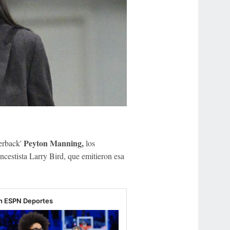
Peyton Manning,
terback'
los
ncestista Larry Bird, que emitieron esa
n ESPN Deportes