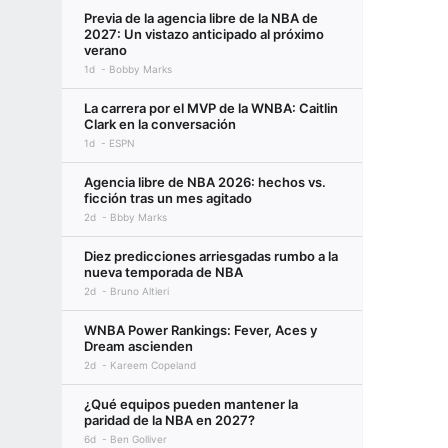
Previa de la agencia libre de la NBA de
2027: Un vistazo anticipado al próximo
verano
1d
Bobby Marks
La carrera por el MVP de la WNBA: Caitlin
Clark en la conversación
1d
ESPN
Agencia libre de NBA 2026: hechos vs.
ficción tras un mes agitado
2d
Bbby Marks
Diez predicciones arriesgadas rumbo a la
nueva temporada de NBA
2d
Bruno Altieri
WNBA Power Rankings: Fever, Aces y
Dream ascienden
2d
Kareem Copeland
¿Qué equipos pueden mantener la
paridad de la NBA en 2027?
6d
Ben Golliver