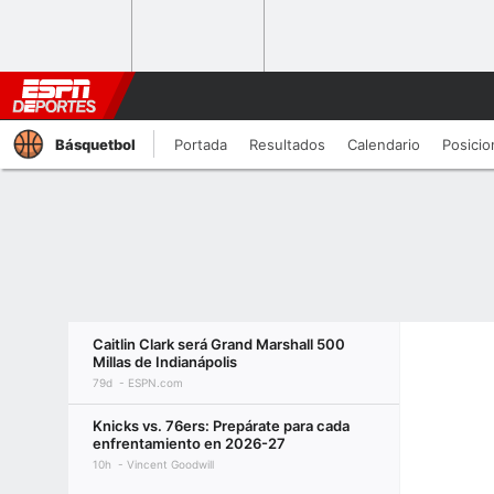
Básquetbol
Portada
Resultados
Calendario
Posicio
Caitlin Clark será Grand Marshall 500
Millas de Indianápolis
79d
ESPN.com
Knicks vs. 76ers: Prepárate para cada
enfrentamiento en 2026-27
10h
Vincent Goodwill