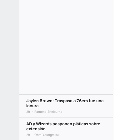
Jaylen Brown: Traspaso a 76ers fue una
locura
2h
Ramona Shelburne
AD y Wizards posponen pláticas sobre
extensión
2h
Ohm Youngmisuk