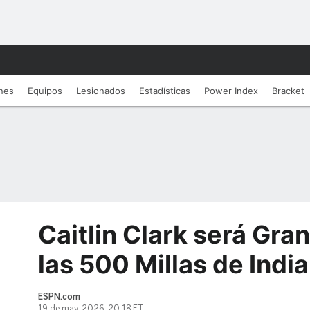
nes
Equipos
Lesionados
Estadí­sticas
Power Index
Bracket
Caitlin Clark será Gra
las 500 Millas de Indi
ESPN.com
19 de may, 2026, 20:18 ET