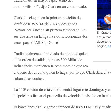
tradición de 'El mayor espectáculo del
automovilismo'", dijo Clark en un comunicado.
Clark fue elegida en la primera posición del
'draft' de la WNBA de 2024 y designada
'Novata del Año' en su primera temporada. En
Entérate 
sus dos años en la liga ha sido seleccionada dos
actualiza
veces para el 'All-Star Game'.
deporte f
página,
e
Tradicionalmente, el invitado de honor es quien
da la orden de salida, pero las 500 Millas de
Indianápolis mantienen la costumbre de que sea
el dueño del circuito quien lo haga, por lo que Clark dará el a
suban a sus coches.
La 110ª edición de esta carrera tendrá lugar este domingo, y e
la 'pole' tras firmar el promedio de velocidad más alto en la cl
El barcelonés es el vigente campeón de las 500 Millas y cuád