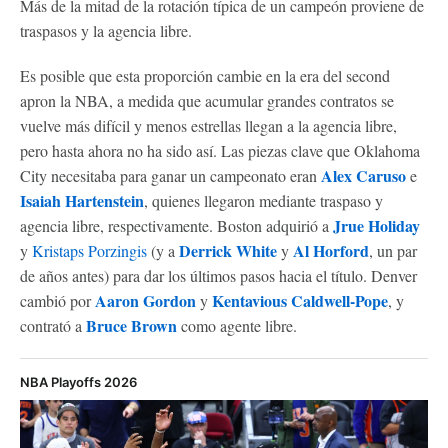
Más de la mitad de la rotación típica de un campeón proviene de
traspasos y la agencia libre.
Es posible que esta proporción cambie en la era del second
apron la NBA, a medida que acumular grandes contratos se
vuelve más difícil y menos estrellas llegan a la agencia libre,
pero hasta ahora no ha sido así. Las piezas clave que Oklahoma
Alex Caruso
City necesitaba para ganar un campeonato eran
e
Isaiah Hartenstein
, quienes llegaron mediante traspaso y
Jrue Holiday
agencia libre, respectivamente. Boston adquirió a
Derrick White
Al Horford
y
Kristaps Porzingis
(y a
y
, un par
de años antes) para dar los últimos pasos hacia el título. Denver
Aaron Gordon
Kentavious Caldwell-Pope
cambió por
y
, y
Bruce Brown
contrató a
como agente libre.
NBA Playoffs 2026