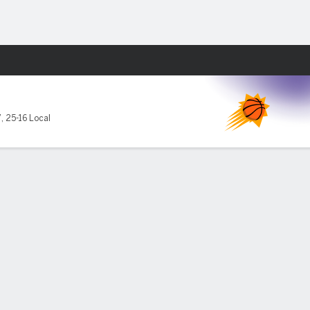
Watch
Juegos
7
,
25-16 Local