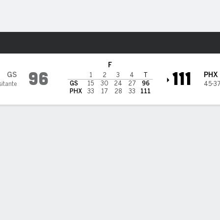
o
Más Deportes
oenix Suns
F
96
111
GS
PHX
1
2
3
4
T
GS
15
30
24
27
96
sitante
45-3
PHX
33
17
28
33
111