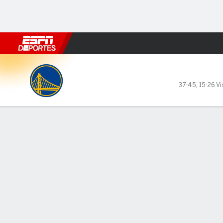
Fútbol
MLB
F. Americano
Básquetbol
WNBA
F1
Boxe
Golden State Warriors en Ph
37-45
,
15-26 Vi
Resumen
Crónica
Ficha
Jugadas
Estadísticas de Equipo
Videos