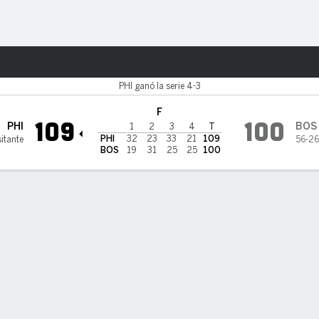
o
Más Deportes
 Celtics
PHI ganó la serie 4-3
F
109
100
PHI
BOS
1
2
3
4
T
PHI
32
23
33
21
109
itante
56-26
BOS
19
31
25
25
100