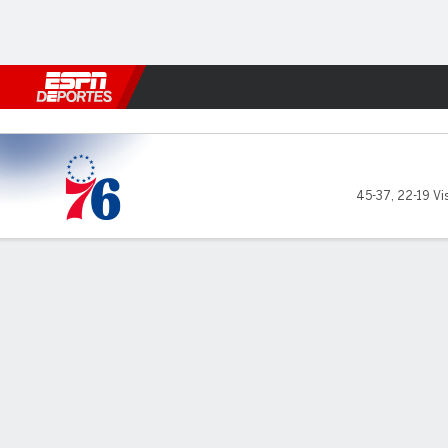
Fútbol
MLB
F. Americano
Básquetbol
WNBA
F1
Boxe
Philadelphia 76ers en Boston
45-37
,
22-19 Vis
Resumen
Crónica
Ficha
Jugadas
Estadísticas de Equipo
Videos