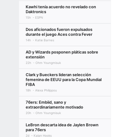
Kawhi tenía acuerdo no revelado con
Daktronics
15h
ESPN
Dos aficionados fueron expulsados
durante el juego Aces contra Fever
14h
Katie Barnes
AD y Wizards posponen pláticas sobre
extensión
22h
Ohm Youngmisuk
Clark y Bueckers lideran selección
femenina de EEUU para la Copa Mundial
FIBA
18h
Alexa Philippou
76ers: Embiid, sano y
extraordinariamente motivado
20h
Ohm Youngmisuk
LeBron descarta idea de Jaylen Brown
para 76ers
2d
Kalan Hooks