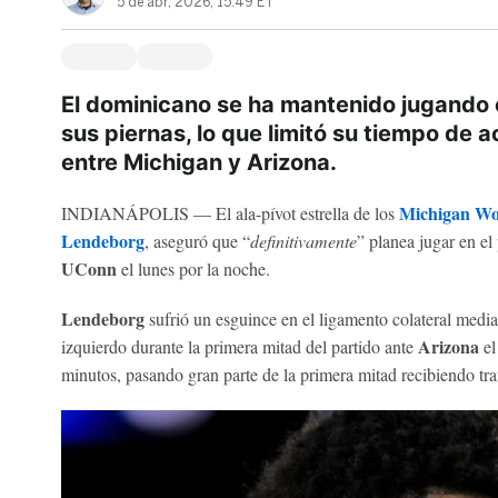
5 de abr, 2026, 15:49 ET
El dominicano se ha mantenido jugando
sus piernas, lo que limitó su tiempo de a
entre Michigan y Arizona.
Michigan Wo
INDIANÁPOLIS — El ala-pívot estrella de los
Lendeborg
, aseguró que “
definitivamente
” planea jugar en el 
UConn
el lunes por la noche.
Lendeborg
sufrió un esguince en el ligamento colateral medial 
Arizona
izquierdo durante la primera mitad del partido ante
el
minutos, pasando gran parte de la primera mitad recibiendo tra