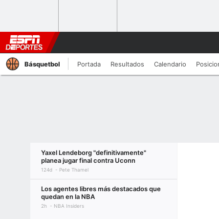
Básquetbol
Portada
Resultados
Calendario
Posicio
Yaxel Lendeborg "definitivamente"
planea jugar final contra Uconn
124d
Pete Thamel
Los agentes libres más destacados que
quedan en la NBA
2h
NBA Insiders