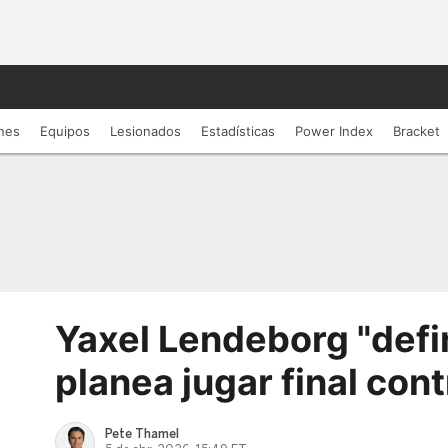
nes
Equipos
Lesionados
Estadí­sticas
Power Index
Bracket
Yaxel Lendeborg "defi
planea jugar final con
Pete Thamel