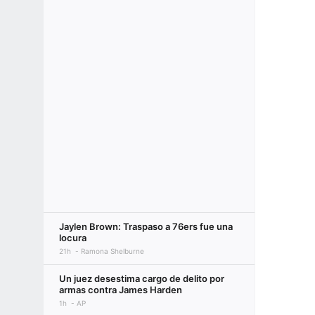
Jaylen Brown: Traspaso a 76ers fue una
locura
21h
Ramona Shelburne
Un juez desestima cargo de delito por
armas contra James Harden
1h
AP