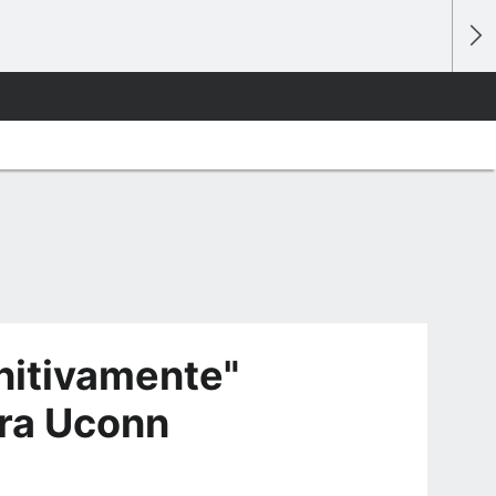
nitivamente"
tra Uconn