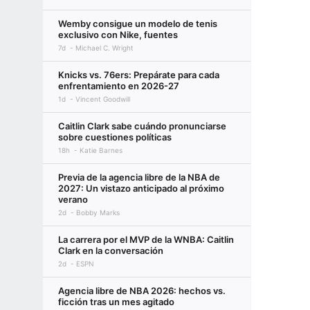
Wemby consigue un modelo de tenis
exclusivo con Nike, fuentes
7d
Michael C. Wright
Knicks vs. 76ers: Prepárate para cada
enfrentamiento en 2026-27
1d
Vincent Goodwill
Caitlin Clark sabe cuándo pronunciarse
sobre cuestiones políticas
18h
Katie Barnes
Previa de la agencia libre de la NBA de
2027: Un vistazo anticipado al próximo
verano
2d
Bobby Marks
La carrera por el MVP de la WNBA: Caitlin
Clark en la conversación
2d
ESPN
Agencia libre de NBA 2026: hechos vs.
ficción tras un mes agitado