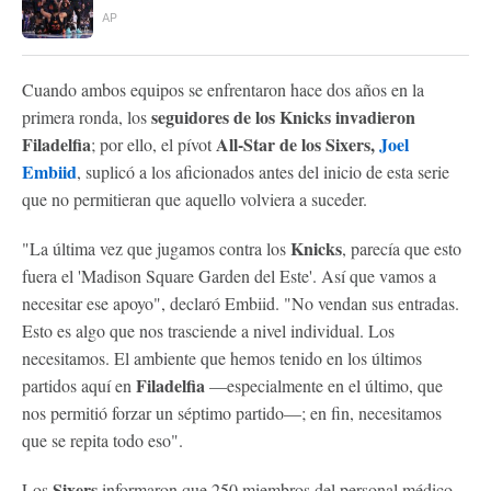
AP
Cuando ambos equipos se enfrentaron hace dos años en la
seguidores de los Knicks invadieron
primera ronda, los
Filadelfia
All-Star de los Sixers,
Joel
; por ello, el pívot
Embiid
, suplicó a los aficionados antes del inicio de esta serie
que no permitieran que aquello volviera a suceder.
Knicks
"La última vez que jugamos contra los
, parecía que esto
fuera el 'Madison Square Garden del Este'. Así que vamos a
necesitar ese apoyo", declaró Embiid. "No vendan sus entradas.
Esto es algo que nos trasciende a nivel individual. Los
necesitamos. El ambiente que hemos tenido en los últimos
Filadelfia
partidos aquí en
—especialmente en el último, que
nos permitió forzar un séptimo partido—; en fin, necesitamos
que se repita todo eso".
Sixers
Los
informaron que 250 miembros del personal médico