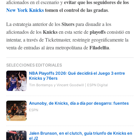
evitar que los seguidores de los
aficionados en el escenario y
New York Knicks
tomen el control de las gradas
.
Sixers
La estrategia anterior de los
para disuadir a los
Knicks
playoffs
aficionados de los
en esta serie de
consistió en
intentar, a través de Ticketmaster, restringir geográficamente la
Filadelfia
venta de entradas al área metropolitana de
.
SELECCIONES EDITORIALES
NBA Playoffs 2026: Qué decidirá el Juego 3 entre
Knicks y 76ers
Tim Bontemps y Vincent Goodwill | ESPN Digital
Anunoby, de Knicks, día a día por desgarro: fuentes
ESPN
Jalen Brunson, en el clutch, guía triunfo de Knicks en
el J2