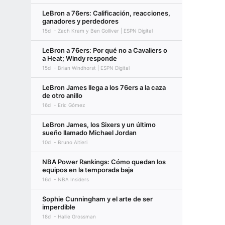
LeBron a 76ers: Calificación, reacciones,
ganadores y perdedores
15d
Zach Kram y Ben Golliver | ESPN Digital
LeBron a 76ers: Por qué no a Cavaliers o
a Heat; Windy responde
15d
Brian Windhorst | ESPN Digital
LeBron James llega a los 76ers a la caza
de otro anillo
16d
Eric Gómez
LeBron James, los Sixers y un último
sueño llamado Michael Jordan
10d
Bruno Altieri
NBA Power Rankings: Cómo quedan los
equipos en la temporada baja
16d
NBA Insiders
Sophie Cunningham y el arte de ser
imperdible
18d
Hallie Grossman