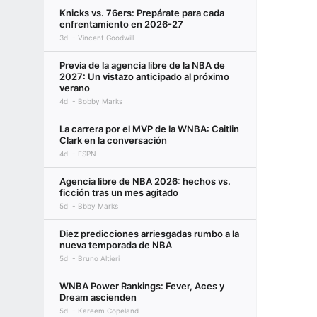
Knicks vs. 76ers: Prepárate para cada
enfrentamiento en 2026-27
3d
Vincent Goodwill
Previa de la agencia libre de la NBA de
2027: Un vistazo anticipado al próximo
verano
4d
Bobby Marks
La carrera por el MVP de la WNBA: Caitlin
Clark en la conversación
4d
ESPN
Agencia libre de NBA 2026: hechos vs.
ficción tras un mes agitado
5d
Bbby Marks
Diez predicciones arriesgadas rumbo a la
nueva temporada de NBA
5d
Bruno Altieri
WNBA Power Rankings: Fever, Aces y
Dream ascienden
5d
Kareem Copeland