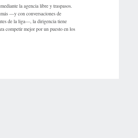
mediante la agencia libre y traspasos.
a más —y con conversaciones de
es de la liga—, la dirigencia tiene
ara competir mejor por un puesto en los
r Privacy Choices
Contact Us
Disney Ad Sales Site
Work for ESPN
NY (467369) (NY). Call 888-789-7777/visit ccpg.org (CT), or visit
draftkings.com/sportsbook. On behalf of Boot Hill Casino (KS). Pass-thru of per