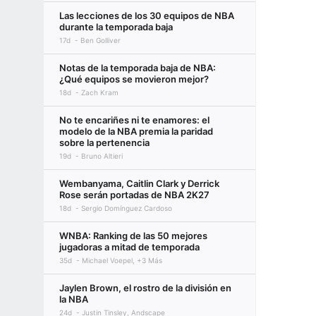
Las lecciones de los 30 equipos de NBA
durante la temporada baja
17d
Ben Golliver
Notas de la temporada baja de NBA:
¿Qué equipos se movieron mejor?
18d
Zach Kram
No te encariñes ni te enamores: el
modelo de la NBA premia la paridad
sobre la pertenencia
19d
Bruno Altieri
Wembanyama, Caitlin Clark y Derrick
Rose serán portadas de NBA 2K27
18d
Sergio Domínguez Cardoso
WNBA: Ranking de las 50 mejores
jugadoras a mitad de temporada
35d
Michael Voepel, +3 Más
Jaylen Brown, el rostro de la división en
la NBA
24d
Justin Tinsley, Andscape