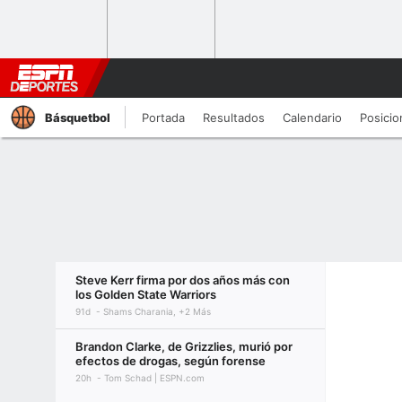
Básquetbol
Portada
Resultados
Calendario
Posicio
Steve Kerr firma por dos años más con
los Golden State Warriors
91d
Shams Charania, +2 Más
Brandon Clarke, de Grizzlies, murió por
efectos de drogas, según forense
20h
Tom Schad | ESPN.com