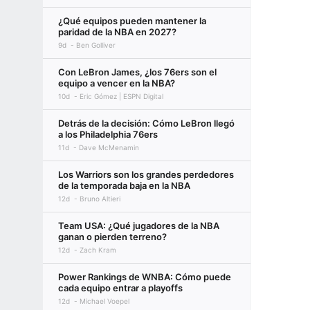
¿Qué equipos pueden mantener la
paridad de la NBA en 2027?
9d
Ben Golliver
Con LeBron James, ¿los 76ers son el
equipo a vencer en la NBA?
10d
Eric Gómez | ESPN Digital
Detrás de la decisión: Cómo LeBron llegó
a los Philadelphia 76ers
11d
Dave McMenamin
Los Warriors son los grandes perdedores
de la temporada baja en la NBA
12d
Bruno Altieri
Team USA: ¿Qué jugadores de la NBA
ganan o pierden terreno?
12d
Zach Kram
Power Rankings de WNBA: Cómo puede
cada equipo entrar a playoffs
12d
Michael Voepel