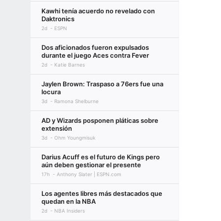
Kawhi tenía acuerdo no revelado con
Daktronics
2d
ESPN
Dos aficionados fueron expulsados
durante el juego Aces contra Fever
2d
Katie Barnes
Jaylen Brown: Traspaso a 76ers fue una
locura
3d
Ramona Shelburne
AD y Wizards posponen pláticas sobre
extensión
3d
Ohm Youngmisuk
Darius Acuff es el futuro de Kings pero
aún deben gestionar el presente
17h
Anthony Slater | ESPN.com
Los agentes libres más destacados que
quedan en la NBA
2d
NBA Insiders