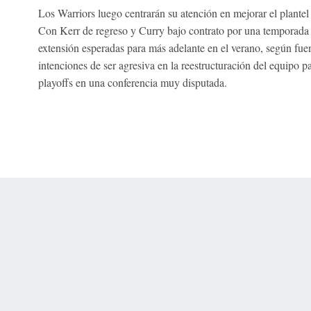
Los Warriors luego centrarán su atención en mejorar el plantel 
Con Kerr de regreso y Curry bajo contrato por una temporad
extensión esperadas para más adelante en el verano, según fuent
intenciones de ser agresiva en la reestructuración del equipo p
playoffs en una conferencia muy disputada.
 Online Privacy Policy
Interest-Based Ads
About Nielsen Measurement
You
Corrections
7-5050 or visit gamblinghelplinema.org (MA). Call 877-8-HOPENY/text HOPE
es. (18+ DC/KY/NH/PR/WY). Void in ONT. Eligibility restrictions apply. Terms: 
wager tax may apply in IL.
Copyright: © 2026 ESPN Enterprises, LLC. All rights reserved.