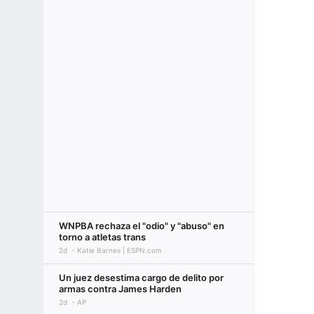
WNPBA rechaza el "odio" y "abuso" en
torno a atletas trans
2d
Katie Barnes | ESPN.com
Un juez desestima cargo de delito por
armas contra James Harden
2d
AP