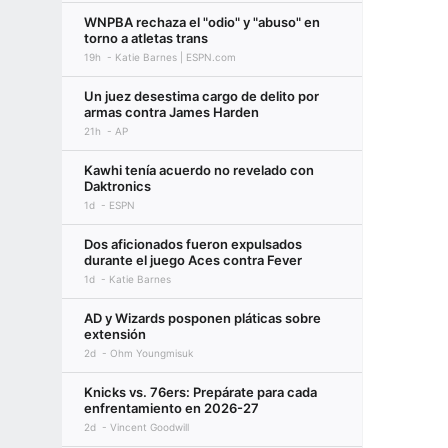
WNPBA rechaza el "odio" y "abuso" en
torno a atletas trans
19h
Katie Barnes | ESPN.com
Un juez desestima cargo de delito por
armas contra James Harden
21h
AP
Kawhi tenía acuerdo no revelado con
Daktronics
1d
ESPN
Dos aficionados fueron expulsados
durante el juego Aces contra Fever
1d
Katie Barnes
AD y Wizards posponen pláticas sobre
extensión
2d
Ohm Youngmisuk
Knicks vs. 76ers: Prepárate para cada
enfrentamiento en 2026-27
2d
Vincent Goodwill