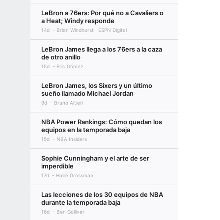
LeBron a 76ers: Por qué no a Cavaliers o
a Heat; Windy responde
14d
Brian Windhorst | ESPN Digital
LeBron James llega a los 76ers a la caza
de otro anillo
15d
Eric Gómez
LeBron James, los Sixers y un último
sueño llamado Michael Jordan
9d
Bruno Altieri
NBA Power Rankings: Cómo quedan los
equipos en la temporada baja
15d
NBA Insiders
Sophie Cunningham y el arte de ser
imperdible
17d
Hallie Grossman
Las lecciones de los 30 equipos de NBA
durante la temporada baja
16d
Ben Golliver