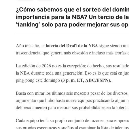
¿Cómo sabemos que el sorteo del domi
importancia para la NBA? Un tercio de la
‘tanking’ solo para poder mejorar sus op
lotería del Draft de la NBA
Año tras año, la
sigue siendo un
trascendencia, que genera más obsesión e incluso más teorías c
La edición de 2026 no es la excepción; de hecho, sus resultad
la NBA durante toda una generación. Eso es lo que está en jueg
(3 p. m. ET, ABC/ESPN).
ping-pong este domingo
Basta con mirar los últimos seis meses: a pesar de los diversos 
argumentar que hubo hasta nueve equipos practicando algún n
deliberadamente) para mejorar sus probabilidades en la lotería
Cada equipo tenía su propio conjunto de razones para emprende
sus propias esperanzas y sueños al examinar la lista de talento