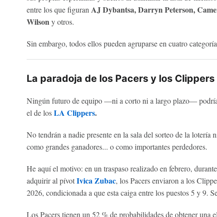
AJ Dybantsa, Darryn Peterson, Camero
entre los que figuran
Wilson
y otros.
Sin embargo, todos ellos pueden agruparse en cuatro categorías
La paradoja de los Pacers y los Clippers
Ningún futuro de equipo —ni a corto ni a largo plazo— podrí
LA Clippers
.
el de los
No tendrán a nadie presente en la sala del sorteo de la lotería n
como grandes ganadores... o como importantes perdedores.
He aquí el motivo: en un traspaso realizado en febrero, durante
Ivica Zubac
adquirir al pívot
, los Pacers enviaron a los Clipp
2026, condicionada a que esta caiga entre los puestos 5 y 9. Se
Los Pacers tienen un 52 % de probabilidades de obtener una el