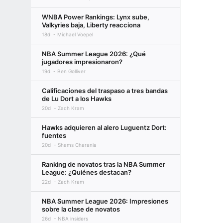
WNBA Power Rankings: Lynx sube,
Valkyries baja, Liberty reacciona
18d
Michael Voepel
NBA Summer League 2026: ¿Qué
jugadores impresionaron?
19d
Ben Golliver
Calificaciones del traspaso a tres bandas
de Lu Dort a los Hawks
20d
Zach Kram
Hawks adquieren al alero Luguentz Dort:
fuentes
20d
Shams Charania
Ranking de novatos tras la NBA Summer
League: ¿Quiénes destacan?
22d
Zach Kram
NBA Summer League 2026: Impresiones
sobre la clase de novatos
26d
NBA insiders