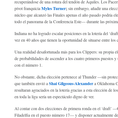
recuperándose de una rotura del tendón de Aquiles. Los Pacers
Myles Turner
;
pívot franquicia
sin embargo, añadir una elecci
núcleo que alcanzó las Finales apenas el año pasado podría e
todo el panorama de la Conferencia Este— durante las próxim
Indiana no ha logrado escalar posiciones en la lotería del ‘draf
vez en 40 años que tienen la oportunidad de situarse entre los 
Una realidad desafortunada más para los Clippers: su propia
de probabilidades de ascender a los cuatro primeros puestos y
con el número 1.
No obstante, dicha elección pertenece al Thunder —sin prote
Shai Gilgeous-Alexander
que también envió a
a Oklahoma Cit
resultaran agraciados en la lotería gracias a esta elección de lo
en toda la liga sería un espectáculo digno de ver.
Al contar con dos elecciones de primera ronda en el ‘draft’ 
Filadelfia en el puesto número 17— y disponer actualmente de ta