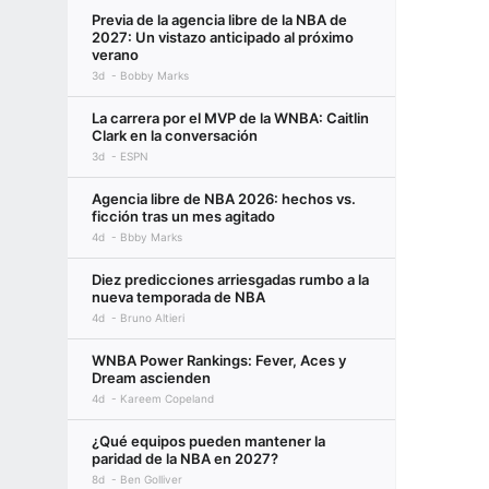
Previa de la agencia libre de la NBA de
2027: Un vistazo anticipado al próximo
verano
3d
Bobby Marks
La carrera por el MVP de la WNBA: Caitlin
Clark en la conversación
3d
ESPN
Agencia libre de NBA 2026: hechos vs.
ficción tras un mes agitado
4d
Bbby Marks
Diez predicciones arriesgadas rumbo a la
nueva temporada de NBA
4d
Bruno Altieri
WNBA Power Rankings: Fever, Aces y
Dream ascienden
4d
Kareem Copeland
¿Qué equipos pueden mantener la
paridad de la NBA en 2027?
8d
Ben Golliver