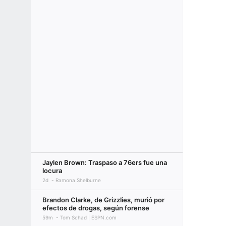
Jaylen Brown: Traspaso a 76ers fue una
locura
2d
Ramona Shelburne
Brandon Clarke, de Grizzlies, murió por
efectos de drogas, según forense
59m
Tom Schad | ESPN.com