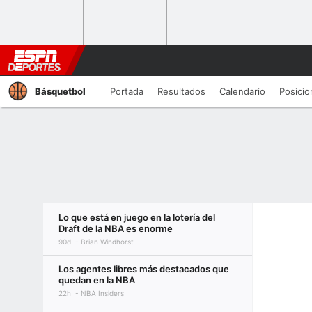
Básquetbol
Portada
Resultados
Calendario
Posicio
Lo que está en juego en la lotería del
Draft de la NBA es enorme
90d
Brian Windhorst
Los agentes libres más destacados que
quedan en la NBA
22h
NBA Insiders