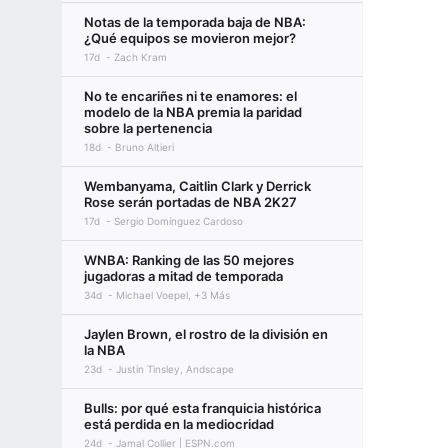
Notas de la temporada baja de NBA:
¿Qué equipos se movieron mejor?
17d
Zach Kram
No te encariñes ni te enamores: el
modelo de la NBA premia la paridad
sobre la pertenencia
18d
Bruno Altieri
Wembanyama, Caitlin Clark y Derrick
Rose serán portadas de NBA 2K27
17d
Sergio Domínguez Cardoso
WNBA: Ranking de las 50 mejores
jugadoras a mitad de temporada
34d
Michael Voepel, +3 Más
Jaylen Brown, el rostro de la división en
la NBA
23d
Justin Tinsley, Andscape
Bulls: por qué esta franquicia histórica
está perdida en la mediocridad
24d
Jamal Collier | ESPN.com