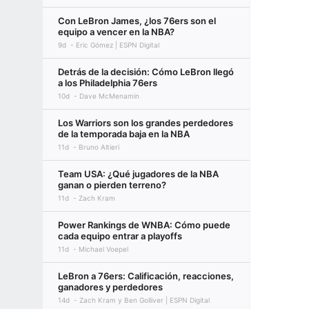
Con LeBron James, ¿los 76ers son el
equipo a vencer en la NBA?
9d
Eric Gómez | ESPN Digital
Detrás de la decisión: Cómo LeBron llegó
a los Philadelphia 76ers
10d
Dave McMenamin
Los Warriors son los grandes perdedores
de la temporada baja en la NBA
11d
Bruno Altieri
Team USA: ¿Qué jugadores de la NBA
ganan o pierden terreno?
11d
Zach Kram
Power Rankings de WNBA: Cómo puede
cada equipo entrar a playoffs
11d
Michael Voepel
LeBron a 76ers: Calificación, reacciones,
ganadores y perdedores
14d
Zach Kram y Ben Golliver | ESPN Digital