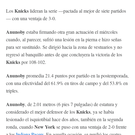
Knicks
Los
lideran la serie —pactada al mejor de siete partidos
— con una ventaja de 3-0.
Anunoby
estaba firmando otra gran actuación el miércoles
cuando, al parecer, sufrió una lesión en la pierna e hizo señas
para ser sustituido. Se dirigió hacia la zona de vestuarios y no
regresó al banquillo antes de que concluyera la victoria de los
Knicks
por 108-102.
Anunoby
promedia 21.4 puntos por partido en la postemporada,
con una efectividad del 61.9% en tiros de campo y del 53.8% en
triples.
Anunoby
, de 2.01 metros (6 pies 7 pulgadas) de estatura y
Knicks
considerado el mejor defensor de los
, ya se había
lesionado el isquiotibial hace dos años, también en la segunda
New York
ronda, cuando
se puso con una ventaja de 2-0 frente
a los
Indiana Pacers
. En aquella ocasión, se perdió los cuatro