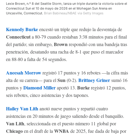
Lexie Brown, n.º 8 del Seattle Storm, lanza un triple durante la victoria sobre el
Connecticut Sun el 10 de mayo de 2026 en el Mohegan Sun Arena en
Uncasville, Connecticut.
Brian Babineau/NBAE via Getty Images
Kennedy Burke
encestó un triple que redujo la desventaja de
Connecticut
a 80-79 cuando restaban 3:38 minutos para el final
Brown
del partido; sin embargo,
respondió con una bandeja tras
penetración, desatando una racha de 8-1 que puso el marcador
en 88-80 a falta de 54 segundos.
Aneesah Morrow
registró 17 puntos y 16 rebotes —la cifra más
Sun
Brittney Griner
alta de su carrera— para el
(0-2).
sumó 16
Diamond Miller
Burke
puntos y
aportó 13.
registró 12 puntos,
seis rebotes, cinco asistencias y dos tapones.
Hailey Van Lith
anotó nueve puntos y repartió cuatro
asistencias en 20 minutos de juego saliendo desde el banquillo.
Van Lith
, seleccionada en el puesto número 11 global por
Chicago
WNBA
en el draft de la
de 2025, fue dada de baja por