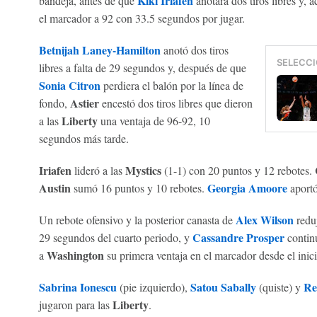
Kiki Iriafen
bandeja, antes de que
anotara dos tiros libres y, 
el marcador a 92 con 33.5 segundos por jugar.
Betnijah Laney-Hamilton
anotó dos tiros
SELECCI
libres a falta de 29 segundos y, después de que
Sonia Citron
perdiera el balón por la línea de
Astier
fondo,
encestó dos tiros libres que dieron
Liberty
a las
una ventaja de 96-92, 10
segundos más tarde.
Iriafen
Mystics
lideró a las
(1-1) con 20 puntos y 12 rebotes.
Austin
Georgia Amoore
sumó 16 puntos y 10 rebotes.
aportó 
Alex Wilson
Un rebote ofensivo y la posterior canasta de
reduj
Cassandre Prosper
29 segundos del cuarto periodo, y
continu
Washington
a
su primera ventaja en el marcador desde el inic
Sabrina Ionescu
Satou Sabally
Re
(pie izquierdo),
(quiste) y
Liberty
jugaron para las
.