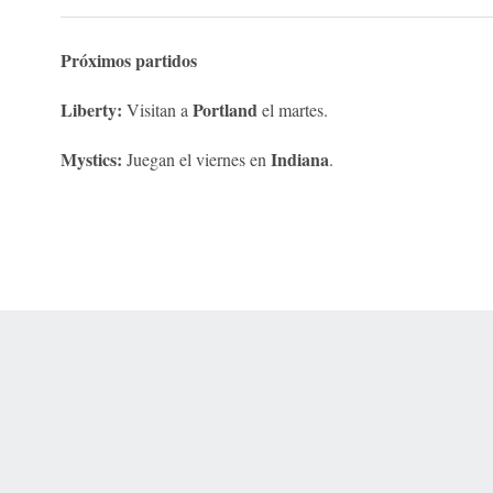
Próximos partidos
Liberty:
Portland
Visitan a
el martes.
Mystics:
Indiana
Juegan el viernes en
.
 Online Privacy Policy
Interest-Based Ads
About Nielsen Measurement
You
Corrections
7-5050 or visit gamblinghelplinema.org (MA). Call 877-8-HOPENY/text HOPE
es. (18+ DC/KY/NH/PR/WY). Void in ONT. Eligibility restrictions apply. Terms: 
wager tax may apply in IL.
Copyright: © 2026 ESPN Enterprises, LLC. All rights reserved.