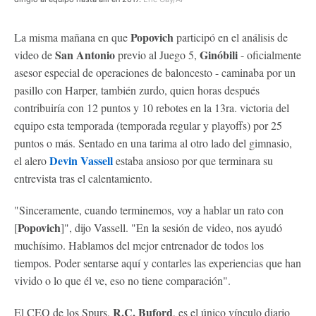
Popovich
La misma mañana en que
participó en el análisis de
San Antonio
Ginóbili
video de
previo al Juego 5,
- oficialmente
asesor especial de operaciones de baloncesto - caminaba por un
pasillo con Harper, también zurdo, quien horas después
contribuiría con 12 puntos y 10 rebotes en la 13ra. victoria del
equipo esta temporada (temporada regular y playoffs) por 25
puntos o más. Sentado en una tarima al otro lado del gimnasio,
Devin Vassell
el alero
estaba ansioso por que terminara su
entrevista tras el calentamiento.
"Sinceramente, cuando terminemos, voy a hablar un rato con
Popovich
[
]", dijo Vassell. "En la sesión de video, nos ayudó
muchísimo. Hablamos del mejor entrenador de todos los
tiempos. Poder sentarse aquí y contarles las experiencias que han
vivido o lo que él ve, eso no tiene comparación".
R.C. Buford
El CEO de los Spurs,
, es el único vínculo diario