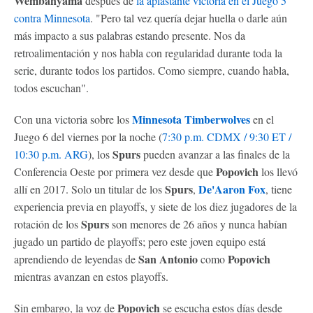
Wembanyama
después de
la aplastante victoria en el Juego 5
contra Minnesota
. "Pero tal vez quería dejar huella o darle aún
más impacto a sus palabras estando presente. Nos da
retroalimentación y nos habla con regularidad durante toda la
serie, durante todos los partidos. Como siempre, cuando habla,
todos escuchan".
Minnesota Timberwolves
Con una victoria sobre los
en el
Juego 6 del viernes por la noche (
7:30 p.m. CDMX / 9:30 ET /
Spurs
10:30 p.m. ARG
), los
pueden avanzar a las finales de la
Popovich
Conferencia Oeste por primera vez desde que
los llevó
Spurs
De'Aaron Fox
allí en 2017. Solo un titular de los
,
, tiene
experiencia previa en playoffs, y siete de los diez jugadores de la
Spurs
rotación de los
son menores de 26 años y nunca habían
jugado un partido de playoffs; pero este joven equipo está
San Antonio
Popovich
aprendiendo de leyendas de
como
mientras avanzan en estos playoffs.
Popovich
Sin embargo, la voz de
se escucha estos días desde