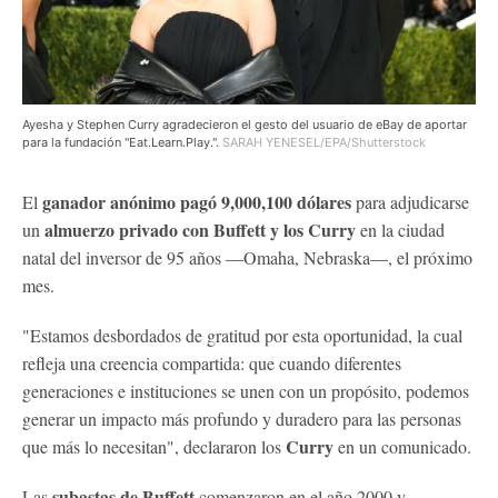
Ayesha y Stephen Curry agradecieron el gesto del usuario de eBay de aportar
para la fundación "Eat.Learn.Play.".
SARAH YENESEL/EPA/Shutterstock
ganador anónimo pagó 9,000,100 dólares
El
para adjudicarse
almuerzo privado con Buffett y los Curry
un
en la ciudad
natal del inversor de 95 años —Omaha, Nebraska—, el próximo
mes.
"Estamos desbordados de gratitud por esta oportunidad, la cual
refleja una creencia compartida: que cuando diferentes
generaciones e instituciones se unen con un propósito, podemos
generar un impacto más profundo y duradero para las personas
Curry
que más lo necesitan", declararon los
en un comunicado.
subastas de Buffett
Las
comenzaron en el año 2000 y