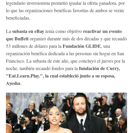
legendario inversionista prometió igualar la oferta ganadora, por
lo que las organizaciones benéficas favoritas de ambos se verán
beneficiadas.
subasta en eBay
reactivar un evento
La
tenía como objetivo
que Buffett
organizó durante más de dos décadas y que recaudó
Fundación GLIDE
53 millones de dólares para la
, una
organización benéfica dedicada a las personas sin hogar en San
Francisco. La subasta de este año, que concluyó el jueves por la
fundación de Curry,
noche, también recaudó fondos para la
"Eat.Learn.Play.", la cual estableció junto a su esposa,
Ayesha
.