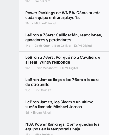
11d
Zach Kram
Power Rankings de WNBA: Cómo puede
cada equipo entrar a playoffs
11d
Michael Voepel
LeBron a 76ers: Calificación, reacciones,
ganadores y perdedores
14d
Zach Kram y Ben Golliver | ESPN Digital
LeBron a 76ers: Por qué no a Cavaliers o
a Heat; Windy responde
14d
Brian Windhorst | ESPN Digital
LeBron James llega a los 76ers a la caza
de otro anillo
15d
Eric Gómez
LeBron James, los Sixers y un último
sueño llamado Michael Jordan
9d
Bruno Altieri
NBA Power Rankings: Cómo quedan los
equipos en la temporada baja
15d
NBA Insiders