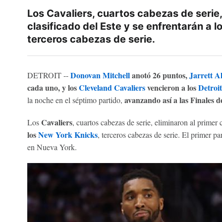
Los Cavaliers, cuartos cabezas de serie,
clasificado del Este y se enfrentarán a 
terceros cabezas de serie.
Donovan Mitchell
anotó 26 puntos,
Jarrett A
DETROIT --
cada uno, y los
Cleveland Cavaliers
vencieron a los
Detroit
avanzando así a las Finales d
la noche en el séptimo partido,
Cavaliers
Los
, cuartos cabezas de serie, eliminaron al primer 
los
New York Knicks
, terceros cabezas de serie. El primer p
en Nueva York.