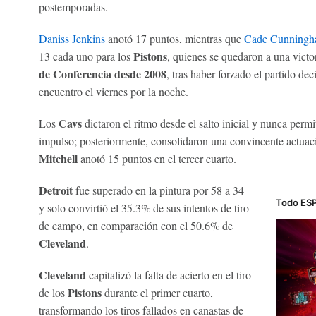
postemporadas.
Daniss Jenkins
anotó 17 puntos, mientras que
Cade Cunning
Pistons
13 cada uno para los
, quienes se quedaron a una victo
de Conferencia desde 2008
, tras haber forzado el partido dec
encuentro el viernes por la noche.
Cavs
Los
dictaron el ritmo desde el salto inicial y nunca perm
impulso; posteriormente, consolidaron una convincente actuac
Mitchell
anotó 15 puntos en el tercer cuarto.
Detroit
fue superado en la pintura por 58 a 34
Todo ESP
y solo convirtió el 35.3% de sus intentos de tiro
de campo, en comparación con el 50.6% de
Cleveland
.
Cleveland
capitalizó la falta de acierto en el tiro
Pistons
de los
durante el primer cuarto,
transformando los tiros fallados en canastas de