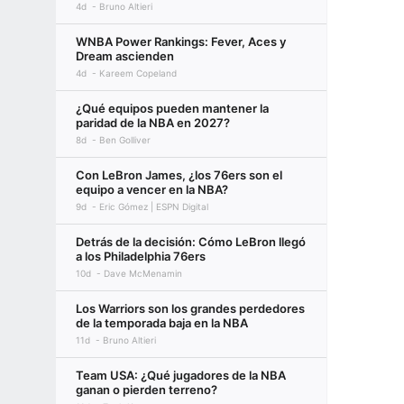
4d
Bruno Altieri
WNBA Power Rankings: Fever, Aces y
Dream ascienden
4d
Kareem Copeland
¿Qué equipos pueden mantener la
paridad de la NBA en 2027?
8d
Ben Golliver
Con LeBron James, ¿los 76ers son el
equipo a vencer en la NBA?
9d
Eric Gómez | ESPN Digital
Detrás de la decisión: Cómo LeBron llegó
a los Philadelphia 76ers
10d
Dave McMenamin
Los Warriors son los grandes perdedores
de la temporada baja en la NBA
11d
Bruno Altieri
Team USA: ¿Qué jugadores de la NBA
ganan o pierden terreno?