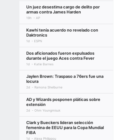
Un juez desestima cargo de delito por
armas contra James Harden
19h
AP
Kawhi tenía acuerdo no revelado con
Daktronics
1d
ESPN
Dos aficionados fueron expulsados
durante el juego Aces contra Fever
1d
Katie Barnes
Jaylen Brown: Traspaso a 76ers fue una
locura
2d
Ramona Shelburne
AD y Wizards posponen pláticas sobre
extensión
2d
Ohm Youngmisuk
Clark y Bueckers lideran selección
femenina de EEUU para la Copa Mundial
FIBA
1d
Alexa Philippou