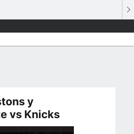
stons y
te vs Knicks