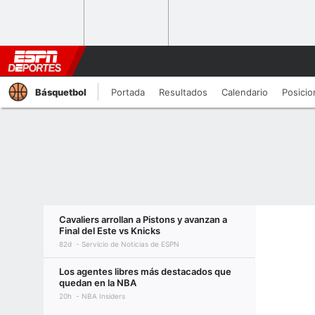
Básquetbol
Portada
Resultados
Calendario
Posicio
Cavaliers arrollan a Pistons y avanzan a
Final del Este vs Knicks
82d
Servicio de Noticias de ESPN
Los agentes libres más destacados que
quedan en la NBA
20h
NBA Insiders