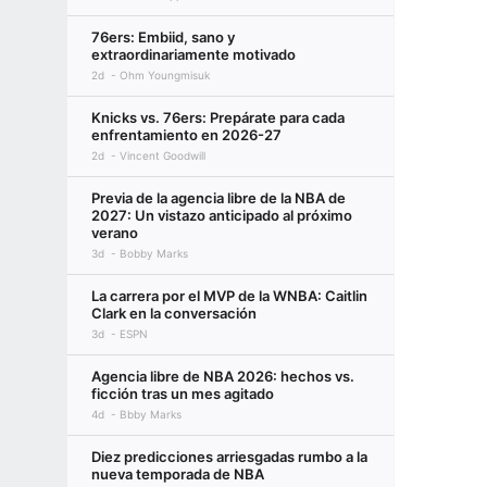
76ers: Embiid, sano y
extraordinariamente motivado
2d
Ohm Youngmisuk
Knicks vs. 76ers: Prepárate para cada
enfrentamiento en 2026-27
2d
Vincent Goodwill
Previa de la agencia libre de la NBA de
2027: Un vistazo anticipado al próximo
verano
3d
Bobby Marks
La carrera por el MVP de la WNBA: Caitlin
Clark en la conversación
3d
ESPN
Agencia libre de NBA 2026: hechos vs.
ficción tras un mes agitado
4d
Bbby Marks
Diez predicciones arriesgadas rumbo a la
nueva temporada de NBA