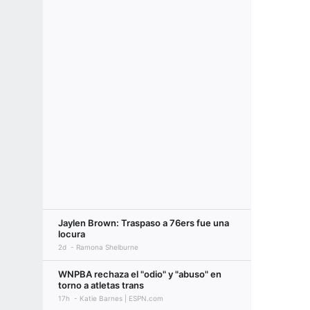
Jaylen Brown: Traspaso a 76ers fue una
locura
2d
Ramona Shelburne
WNPBA rechaza el "odio" y "abuso" en
torno a atletas trans
17h
Katie Barnes | ESPN.com