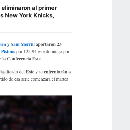
 eliminaron al primer
los New York Knicks,
llen
y
Sam Merrill
aportaron 23
 Pistons
por 125-94 este domingo por
e la Conferencia Este
.
Este
enfrentarán a
clasificado del
y se
artido de esa serie comenzará el martes