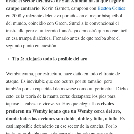
desde el sector defensivo de San Antonio hasta que llegue a
campo contrario
. Kevin Garnett, campeón con
Boston Celtics
en 2008 y referente defensivo por años en el mejor básquetbol
del mundo, coincidió con Green. Sumó a lo convencional el
trash-talk, pero el unicornio francés ya demostró que no cae fácil
en esa trampa dialéctica. Frenarlo antes de que reciba abre el
segundo punto en cuestión.
Tip 2: Alejarlo todo lo posible del aro
Wembanyama, por estructura, hace daño en todo el frente de
ataque. Es inevitable que eso ocurra por su tamaño, pero
también por su capacidad de moverse como un perimetral. Dicho
esto, es la teoría de la manta corta: destaparse los pies para
Los rivales
taparse la cabeza o viceversa. Hay que elegir.
prefieren un Wemby lejano que un Wemby cerca del aro,
donde todas las acciones son doble, doble y falta, o falta
. Es
casi imposible defenderlo en ese sector de la cancha. Por lo
tanto, es probable que la defensa elija tenerlo en ese sector.