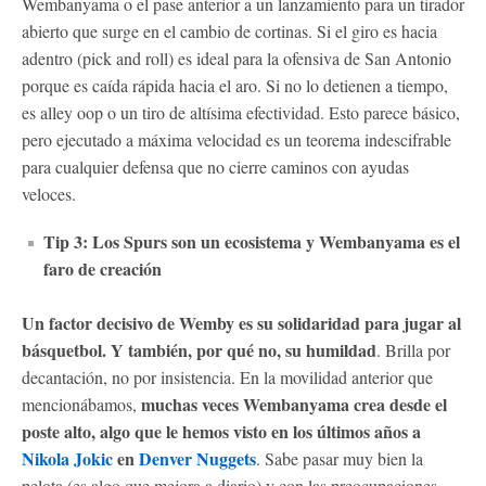
Wembanyama o el pase anterior a un lanzamiento para un tirador
abierto que surge en el cambio de cortinas. Si el giro es hacia
adentro (pick and roll) es ideal para la ofensiva de San Antonio
porque es caída rápida hacia el aro. Si no lo detienen a tiempo,
es alley oop o un tiro de altísima efectividad. Esto parece básico,
pero ejecutado a máxima velocidad es un teorema indescifrable
para cualquier defensa que no cierre caminos con ayudas
veloces.
Tip 3: Los Spurs son un ecosistema y Wembanyama es el
faro de creación
Un factor decisivo de Wemby es su solidaridad para jugar al
básquetbol. Y también, por qué no, su humildad
. Brilla por
decantación, no por insistencia. En la movilidad anterior que
muchas veces Wembanyama crea desde el
mencionábamos,
poste alto, algo que le hemos visto en los últimos años a
Nikola Jokic
en
Denver Nuggets
. Sabe pasar muy bien la
pelota (es algo que mejora a diario) y con las preocupaciones