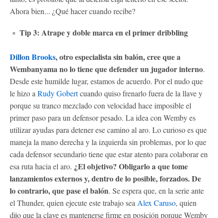
Ahora bien... ¿Qué hacer cuando recibe?
Tip 3: Atrape y doble marca en el primer dribbling
Dillon Brooks
, otro especialista sin balón, cree que a
Wembanyama no lo tiene que defender un jugador interno
.
Desde este humilde lugar, estamos de acuerdo. Por el nudo que
le hizo a
Rudy Gobert
cuando quiso frenarlo fuera de la llave y
porque su tranco mezclado con velocidad hace imposible el
primer paso para un defensor pesado. La idea con Wemby es
utilizar ayudas para detener ese camino al aro. Lo curioso es que
maneja la mano derecha y la izquierda sin problemas, por lo que
cada defensor secundario tiene que estar atento para colaborar en
¿El objetivo? Obligarlo a que tome
esa ruta hacia el aro.
lanzamientos externos
y, dentro de lo posible, forzados. De
lo contrario, que pase el balón
. Se espera que, en la serie ante
el Thunder, quien ejecute este trabajo sea
Alex Caruso
, quien
dijo que la clave es mantenerse firme en posición porque Wemby