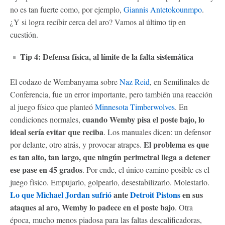
no es tan fuerte como, por ejemplo,
Giannis Antetokounmpo
.
¿Y si logra recibir cerca del aro? Vamos al último tip en
cuestión.
Tip 4: Defensa física, al límite de la falta sistemática
El codazo de Wembanyama sobre
Naz Reid
, en Semifinales de
Conferencia, fue un error importante, pero también una reacción
al juego físico que planteó
Minnesota Timberwolves
. En
cuando Wemby pisa el poste bajo, lo
condiciones normales,
ideal sería evitar que reciba
. Los manuales dicen: un defensor
El problema es que
por delante, otro atrás, y provocar atrapes.
es tan alto, tan largo, que ningún perimetral llega a detener
ese pase en 45 grados
. Por ende, el único camino posible es el
juego físico. Empujarlo, golpearlo, desestabilizarlo. Molestarlo.
Lo que Michael Jordan sufrió
ante
Detroit Pistons
en sus
ataques al aro, Wemby lo padece en el poste bajo
. Otra
época, mucho menos piadosa para las faltas descalificadoras,