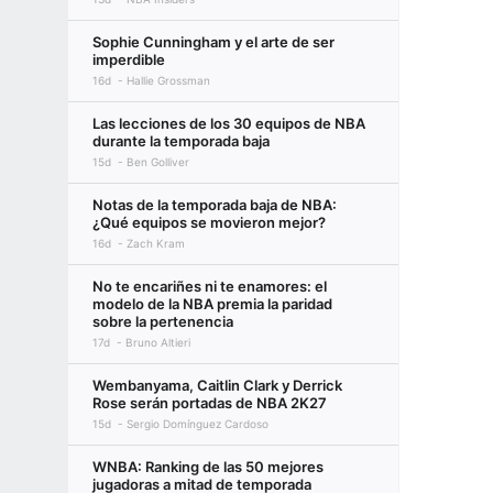
Sophie Cunningham y el arte de ser
imperdible
16d
Hallie Grossman
Las lecciones de los 30 equipos de NBA
durante la temporada baja
15d
Ben Golliver
Notas de la temporada baja de NBA:
¿Qué equipos se movieron mejor?
16d
Zach Kram
No te encariñes ni te enamores: el
modelo de la NBA premia la paridad
sobre la pertenencia
17d
Bruno Altieri
Wembanyama, Caitlin Clark y Derrick
Rose serán portadas de NBA 2K27
15d
Sergio Domínguez Cardoso
WNBA: Ranking de las 50 mejores
jugadoras a mitad de temporada