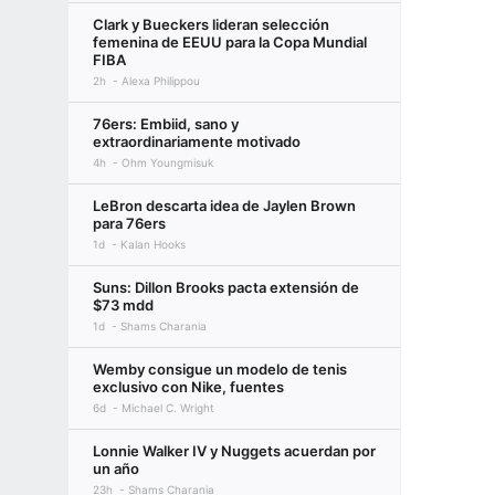
Clark y Bueckers lideran selección
femenina de EEUU para la Copa Mundial
FIBA
2h
Alexa Philippou
76ers: Embiid, sano y
extraordinariamente motivado
4h
Ohm Youngmisuk
LeBron descarta idea de Jaylen Brown
para 76ers
1d
Kalan Hooks
Suns: Dillon Brooks pacta extensión de
$73 mdd
1d
Shams Charania
Wemby consigue un modelo de tenis
exclusivo con Nike, fuentes
6d
Michael C. Wright
Lonnie Walker IV y Nuggets acuerdan por
un año
23h
Shams Charania