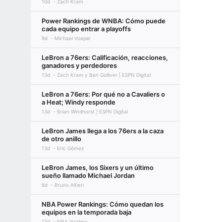
10d
Zach Kram
Power Rankings de WNBA: Cómo puede
cada equipo entrar a playoffs
9d
Michael Voepel
LeBron a 76ers: Calificación, reacciones,
ganadores y perdedores
13d
Zach Kram y Ben Golliver | ESPN Digital
LeBron a 76ers: Por qué no a Cavaliers o
a Heat; Windy responde
13d
Brian Windhorst | ESPN Digital
LeBron James llega a los 76ers a la caza
de otro anillo
13d
Eric Gómez
LeBron James, los Sixers y un último
sueño llamado Michael Jordan
8d
Bruno Altieri
NBA Power Rankings: Cómo quedan los
equipos en la temporada baja
13d
NBA Insiders