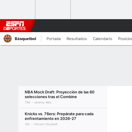
Básquetbol
Portada
Resultados
Calendario
Posicio
NBA Mock Draft: Proyección de las 60
selecciones tras el Combine
79d
Jeremy Woo
Knicks vs. 76ers: Prepárate para cada
enfrentamiento en 2026-27
15h
Vincent Goodwill