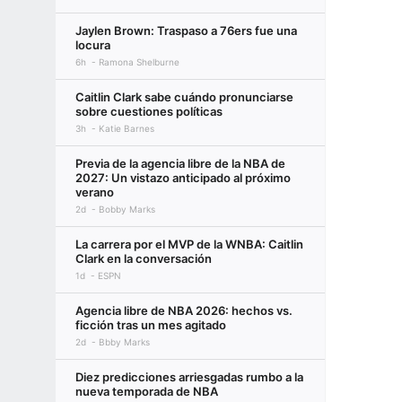
Jaylen Brown: Traspaso a 76ers fue una
locura
6h
Ramona Shelburne
Caitlin Clark sabe cuándo pronunciarse
sobre cuestiones políticas
3h
Katie Barnes
Previa de la agencia libre de la NBA de
2027: Un vistazo anticipado al próximo
verano
2d
Bobby Marks
La carrera por el MVP de la WNBA: Caitlin
Clark en la conversación
1d
ESPN
Agencia libre de NBA 2026: hechos vs.
ficción tras un mes agitado
2d
Bbby Marks
Diez predicciones arriesgadas rumbo a la
nueva temporada de NBA