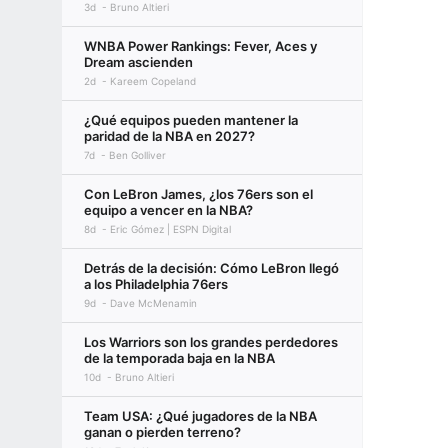
3d
Bruno Altieri
WNBA Power Rankings: Fever, Aces y
Dream ascienden
2d
Kareem Copeland
¿Qué equipos pueden mantener la
paridad de la NBA en 2027?
7d
Ben Golliver
Con LeBron James, ¿los 76ers son el
equipo a vencer en la NBA?
8d
Eric Gómez | ESPN Digital
Detrás de la decisión: Cómo LeBron llegó
a los Philadelphia 76ers
9d
Dave McMenamin
Los Warriors son los grandes perdedores
de la temporada baja en la NBA
10d
Bruno Altieri
Team USA: ¿Qué jugadores de la NBA
ganan o pierden terreno?