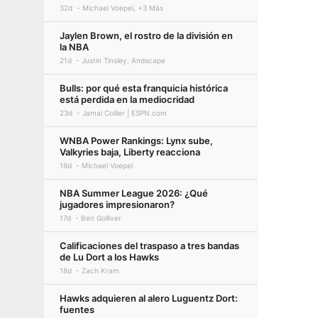
32d
Michael Voepel, +3 Más
Jaylen Brown, el rostro de la división en
la NBA
21d
Justin Tinsley, Andscape
Bulls: por qué esta franquicia histórica
está perdida en la mediocridad
23d
Jamal Collier | ESPN.com
WNBA Power Rankings: Lynx sube,
Valkyries baja, Liberty reacciona
16d
Michael Voepel
NBA Summer League 2026: ¿Qué
jugadores impresionaron?
17d
Ben Golliver
Calificaciones del traspaso a tres bandas
de Lu Dort a los Hawks
18d
Zach Kram
Hawks adquieren al alero Luguentz Dort:
fuentes