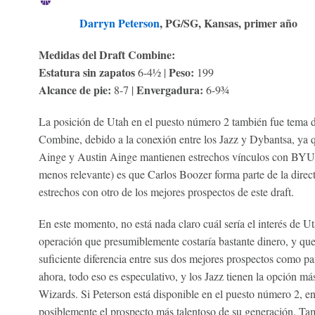
Darryn Peterson
, PG/SG, Kansas, primer año
Medidas del Draft Combine:
Estatura sin zapatos
Peso:
6-4½ |
199
Alcance de pie:
Envergadura:
8-7 |
6-9¾
La posición de Utah en el puesto número 2 también fue tema d
Combine, debido a la conexión entre los Jazz y Dybantsa, ya 
Ainge y Austin Ainge mantienen estrechos vínculos con BYU. 
menos relevante) es que Carlos Boozer forma parte de la direc
estrechos con otro de los mejores prospectos de este draft.
En este momento, no está nada claro cuál sería el interés de U
operación que presumiblemente costaría bastante dinero, y qu
suficiente diferencia entre sus dos mejores prospectos como para
ahora, todo eso es especulativo, y los Jazz tienen la opción má
Wizards. Si Peterson está disponible en el puesto número 2, e
posiblemente el prospecto más talentoso de su generación. Tam