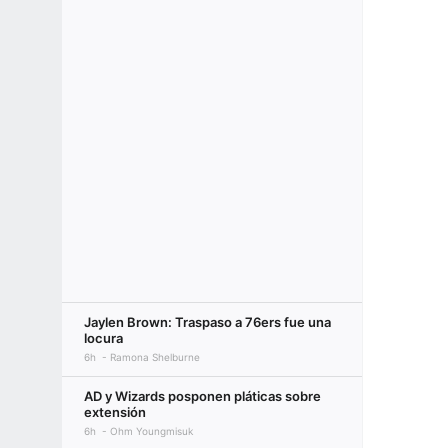
Jaylen Brown: Traspaso a 76ers fue una
locura
6h
Ramona Shelburne
AD y Wizards posponen pláticas sobre
extensión
6h
Ohm Youngmisuk