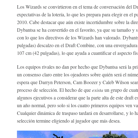
Los Wizards se convirtieron en el tema de conversación del Dr
expectativas de la lotería, lo que les prepara para elegir en el
2010. Cabe destacar que aún existe incertidumbre sobre la di
Dybantsa se ha convertido en el favorito, ya que su tamaño y s
con lo que los directivos de los Wizards han valorado. Dybant
pulgadas) descalzo en el Draft Combine, con una envergadura 
107 cm (42 pulgadas), lo que ayuda a cuantificar el aspecto fís
Los equipos rivales no dan por hecho que Dybantsa será la pr
un consenso claro entre los ojeadores sobre quién será el núm
espera que Darryn Peterson, Cam Boozer y Caleb Wilson sean
proceso de selección. El hecho de que
exista
un grupo de cuatr
algunos ejecutivos a considerar que la parte alta de este draft 
un año normal, pero solo si los cuatro primeros equipos ven v
Cualquier dinámica de traspaso tardará en desarrollarse, y lo h
selección termine eligiendo al jugador que más desea.