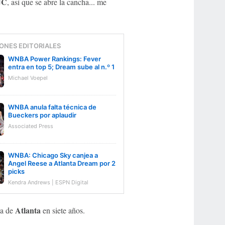
JC
, así que se abre la cancha... me
ONES EDITORIALES
WNBA Power Rankings: Fever
entra en top 5; Dream sube al n.º 1
Michael Voepel
WNBA anula falta técnica de
Bueckers por aplaudir
Associated Press
WNBA: Chicago Sky canjea a
Angel Reese a Atlanta Dream por 2
picks
Kendra Andrews | ESPN Digital
Atlanta
da de
en siete años.