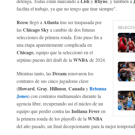
Lish
Rhyne
detenga. Todas están marcando a
y
, y también a
facilita el trabajo, ya que no tengo que tirar siempre".
Reese
Atlanta
llegó a
tras ser traspasada por
SELECCI
Chicago Sky
las
a cambio de dos futuras
selecciones de primera ronda. Esto puso fin a
una etapa aparentemente complicada en
Chicago
, equipo que la seleccionó en el
WNBA
séptimo puesto del draft de la
de 2024.
Dream
Mientras tanto, las
renovaron los
contratos de sus cinco jugadoras clave
Howard
Gray
Hillmon
Canada
Brionna
(
,
,
,
y
Jones
) con contratos multianuales durante la
agencia libre, recuperando así el núcleo de un
Indiana Fever
equipo que perdió contra las
en
WNBA
la primera ronda de los playoffs de la
del año pasado, un final decepcionante para la mejor tempora