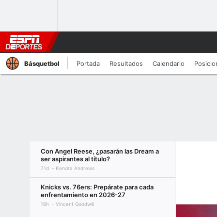
Básquetbol
Portada
Resultados
Calendario
Posicio
Con Angel Reese, ¿pasarán las Dream a
ser aspirantes al título?
71d
Kendra Andrews
Knicks vs. 76ers: Prepárate para cada
enfrentamiento en 2026-27
16h
Vincent Goodwill