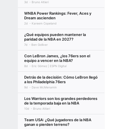
3d
Bruno Altieri
WNBA Power Rankings: Fever, Aces y
Dream ascienden
2d
Kareem Copeland
¿Qué equipos pueden mantener la
paridad de la NBA en 2027?
7d
Ben Golliver
Con LeBron James, ¿los 76ers son el
equipo a vencer en la NBA?
8d
Eric Gómez | ESPN Digital
Detrás de la decisión: Cómo LeBron llegó
a los Philadelphia 76ers
9d
Dave McMenamin
Los Warriors son los grandes perdedores
de la temporada baja en la NBA
10d
Bruno Altieri
Team USA: ¿Qué jugadores de la NBA
ganan o pierden terreno?