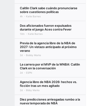
Caitlin Clark sabe cuándo pronunciarse
sobre cuestiones políticas
4h
Katie Barnes
Dos aficionados fueron expulsados
durante el juego Aces contra Fever
10m
Katie Barnes
Previa de la agencia libre de la NBA de
2027: Un vistazo anticipado al próximo
verano
2d
Bobby Marks
La carrera por el MVP de la WNBA: Caitlin
Clark en la conversación
2d
ESPN
Agencia libre de NBA 2026: hechos vs.
ficción tras un mes agitado
2d
Bbby Marks
Diez predicciones arriesgadas rumbo a la
nueva temporada de NBA