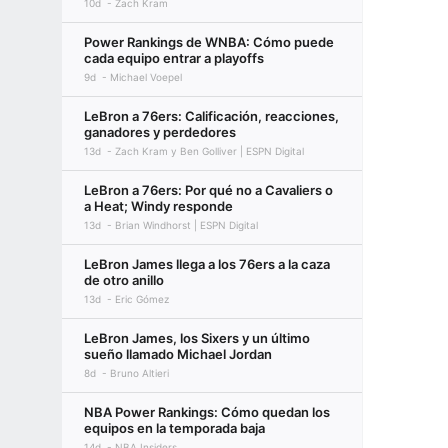
10d
Zach Kram
Power Rankings de WNBA: Cómo puede
cada equipo entrar a playoffs
9d
Michael Voepel
LeBron a 76ers: Calificación, reacciones,
ganadores y perdedores
13d
Zach Kram y Ben Golliver | ESPN Digital
LeBron a 76ers: Por qué no a Cavaliers o
a Heat; Windy responde
13d
Brian Windhorst | ESPN Digital
LeBron James llega a los 76ers a la caza
de otro anillo
13d
Eric Gómez
LeBron James, los Sixers y un último
sueño llamado Michael Jordan
8d
Bruno Altieri
NBA Power Rankings: Cómo quedan los
equipos en la temporada baja
14d
NBA Insiders