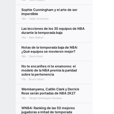
Sophie Cunningham y el arte de ser
imperdible
16d
Hallie Grossman
Las lecciones de los 30 equipos de NBA
durante la temporada baja
15d
Ben Golliver
Notas de la temporada baja de NBA:
¿Qué equipos se movieron mejor?
16d
Zach Kram
No te encariñes ni te enamores: el
modelo de la NBA premia la paridad
sobre la pertenencia
17d
Bruno Altieri
Wembanyama, Caitlin Clark y Derrick
Rose serán portadas de NBA 2K27
16d
Sergio Domínguez Cardoso
WNBA: Ranking de las 50 mejores
jugadoras a mitad de temporada