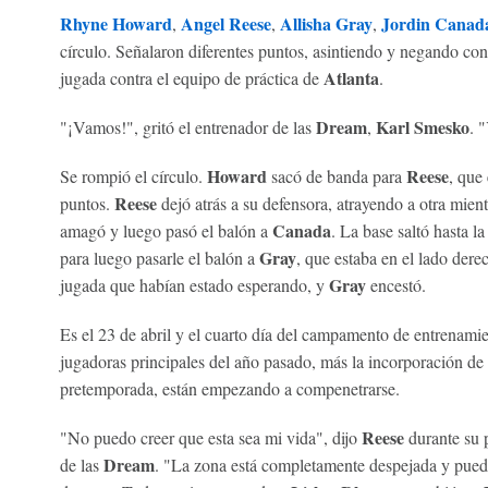
Rhyne Howard
Angel Reese
Allisha Gray
Jordin Canad
,
,
,
círculo. Señalaron diferentes puntos, asintiendo y negando co
Atlanta
jugada contra el equipo de práctica de
.
Dream
Karl Smesko
"¡Vamos!", gritó el entrenador de las
,
. 
Howard
Reese
Se rompió el círculo.
sacó de banda para
, que 
Reese
puntos.
dejó atrás a su defensora, atrayendo a otra mien
Canada
amagó y luego pasó el balón a
. La base saltó hasta la
Gray
para luego pasarle el balón a
, que estaba en el lado derec
Gray
jugada que habían estado esperando, y
encestó.
Es el 23 de abril y el cuarto día del campamento de entrenamie
jugadoras principales del año pasado, más la incorporación de
pretemporada, están empezando a compenetrarse.
Reese
"No puedo creer que esta sea mi vida", dijo
durante su 
Dream
de las
. "La zona está completamente despejada y puedo