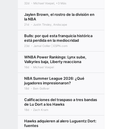
32d
Michael Voepel, +3 Más
Jaylen Brown, el rostro de la división en
la NBA
21d
Justin Tinsley, Andscape
Bulls: por qué esta franquicia histórica
está perdida en la mediocridad
23d
Jamal Collier | ESPN.com
WNBA Power Rankings: Lynx sube,
Valkyries baja, Liberty reacciona
16d
Michael Voepel
NBA Summer League 2026: ¿Qué
jugadores impresionaron?
18d
Ben Golliver
Calificaciones del traspaso a tres bandas
de Lu Dort a los Hawks
18d
Zach Kram
Hawks adquieren al alero Luguentz Dort:
fuentes