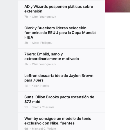
AD y Wizards posponen pláticas sobre
extensión
7h
Ohm Youngmisuk
Clark y Bueckers lideran selección
femenina de EEUU para la Copa Mundial
FIBA
3h
Alexa Philippou
76ers: Embiid, sano y
extraordinariamente motivado
5h
Ohm Youngmisuk
LeBron descarta idea de Jaylen Brown
para 76ers
1d
Kalan Hooks
Suns: Dillon Brooks pacta extensión de
$73 mdd
1d
Shams Charania
Wemby consigue un modelo de tenis
exclusivo con Nike, fuentes
6d
Michael C. Wright