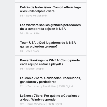
Detrás de la decisión: Cómo LeBron llegó
a los Philadelphia 76ers
8d
Dave McMenamin
Los Warriors son los grandes perdedores
de la temporada baja en la NBA
9d
Bruno Altieri
Team USA: ¿Qué jugadores de la NBA
ganan o pierden terreno?
9d
Zach Kram
Power Rankings de WNBA: Cómo puede
cada equipo entrar a playoffs
9d
Michael Voepel
LeBron a 76ers: Calificación, reacciones,
ganadores y perdedores
12d
Zach Kram y Ben Golliver | ESPN Digital
LeBron a 76ers: Por qué no a Cavaliers o
a Heat; Windy responde
12d
Brian Windhorst | ESPN Digital