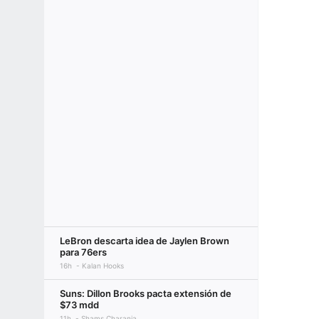
LeBron descarta idea de Jaylen Brown
para 76ers
16h
Kalan Hooks
Suns: Dillon Brooks pacta extensión de
$73 mdd
11h
Shams Charania