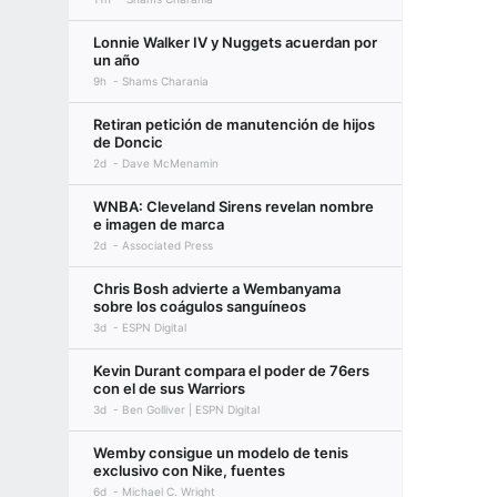
Lonnie Walker IV y Nuggets acuerdan por
un año
9h
Shams Charania
Retiran petición de manutención de hijos
de Doncic
2d
Dave McMenamin
WNBA: Cleveland Sirens revelan nombre
e imagen de marca
2d
Associated Press
Chris Bosh advierte a Wembanyama
sobre los coágulos sanguíneos
3d
ESPN Digital
Kevin Durant compara el poder de 76ers
con el de sus Warriors
3d
Ben Golliver | ESPN Digital
Wemby consigue un modelo de tenis
exclusivo con Nike, fuentes
6d
Michael C. Wright