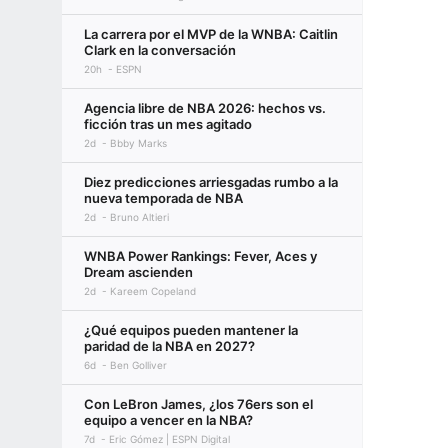
La carrera por el MVP de la WNBA: Caitlin
Clark en la conversación
20h
ESPN
Agencia libre de NBA 2026: hechos vs.
ficción tras un mes agitado
2d
Bbby Marks
Diez predicciones arriesgadas rumbo a la
nueva temporada de NBA
2d
Bruno Altieri
WNBA Power Rankings: Fever, Aces y
Dream ascienden
2d
Kareem Copeland
¿Qué equipos pueden mantener la
paridad de la NBA en 2027?
6d
Ben Golliver
Con LeBron James, ¿los 76ers son el
equipo a vencer en la NBA?
7d
Eric Gómez | ESPN Digital