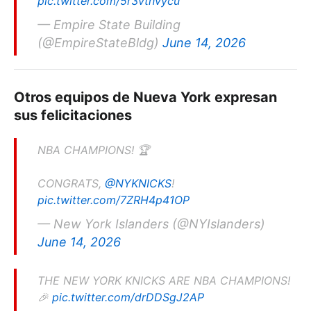
pic.twitter.com/5r3vtnvycu
— Empire State Building
(@EmpireStateBldg)
June 14, 2026
Otros equipos de Nueva York expresan
sus felicitaciones
NBA CHAMPIONS! 🏆
CONGRATS,
@NYKNICKS
!
pic.twitter.com/7ZRH4p41OP
— New York Islanders (@NYIslanders)
June 14, 2026
THE NEW YORK KNICKS ARE NBA CHAMPIONS!
🎉
pic.twitter.com/drDDSgJ2AP