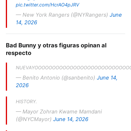
pic.twitter.com/HcrAO4pJRV
— New York Rangers (@NYRangers)
June
14, 2026
Bad Bunny y otras figuras opinan al
respecto
NUEVAYOOOOOOOOOOOOOOOOOOOOOOOOOOOOOO
— Benito Antonio (@sanbenito)
June 14,
2026
HISTORY.
— Mayor Zohran Kwame Mamdani
(@NYCMayor)
June 14, 2026