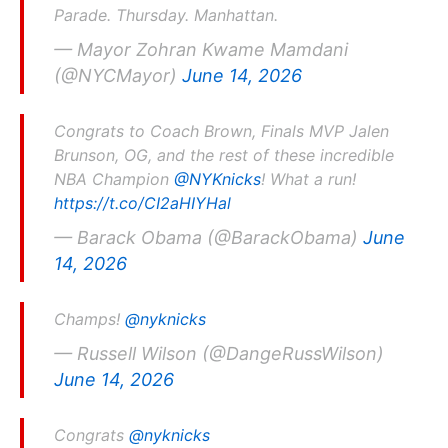
Parade. Thursday. Manhattan.
— Mayor Zohran Kwame Mamdani
(@NYCMayor)
June 14, 2026
Congrats to Coach Brown, Finals MVP Jalen
Brunson, OG, and the rest of these incredible
NBA Champion
@NYKnicks
! What a run!
https://t.co/CI2aHIYHal
— Barack Obama (@BarackObama)
June
14, 2026
Champs!
@nyknicks
— Russell Wilson (@DangeRussWilson)
June 14, 2026
Congrats
@nyknicks