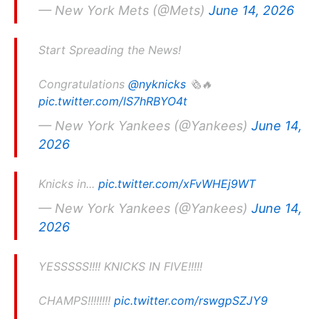
— New York Mets (@Mets)
June 14, 2026
Start Spreading the News!
Congratulations
@nyknicks
🗞️🔥
pic.twitter.com/lS7hRBYO4t
— New York Yankees (@Yankees)
June 14,
2026
Knicks in...
pic.twitter.com/xFvWHEj9WT
— New York Yankees (@Yankees)
June 14,
2026
YESSSSS!!!! KNICKS IN FIVE!!!!!
CHAMPS!!!!!!!!
pic.twitter.com/rswgpSZJY9