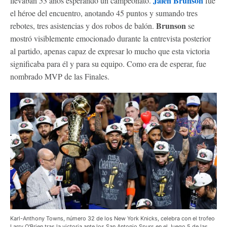
Jalen Brunson
llevaban 53 años esperando un campeonato.
fue
el héroe del encuentro, anotando 45 puntos y sumando tres
Brunson
rebotes, tres asistencias y dos robos de balón.
se
mostró visiblemente emocionado durante la entrevista posterior
al partido, apenas capaz de expresar lo mucho que esta victoria
significaba para él y para su equipo. Como era de esperar, fue
nombrado MVP de las Finales.
Karl-Anthony Towns, número 32 de los New York Knicks, celebra con el trofeo
Larry O'Brien tras la victoria ante los San Antonio Spurs en el Juego 5 de las