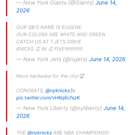
— New York Giants (@Giants)
June 14,
2026
OUR QB'S NAME IS EUGENE
OUR COLORS ARE WHITE AND GREEN
CATCH US AT 1 JETS DRIVE
KNICKS 👏 IN 👏 FIVE!!!!!!!!!!!!!!!
— New York Jets (@nyjets)
June 14, 2026
More hardware for the city!🏆
CONGRATS,
@nyknicks
🗽
pic.twitter.com/vHKq6cfszK
— New York Liberty (@nyliberty)
June 14,
2026
THE
@nyknicks
ARE NBA CHAMPIONS!!!