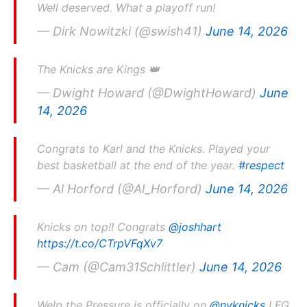
Well deserved. What a playoff run!
— Dirk Nowitzki (@swish41)
June 14, 2026
The Knicks are Kings 👑
— Dwight Howard (@DwightHoward)
June
14, 2026
Congrats to Karl and the Knicks. Played your
best basketball at the end of the year.
#respect
— Al Horford (@Al_Horford)
June 14, 2026
Knicks on top!! Congrats
@joshhart
https://t.co/CTrpVFqXv7
— Cam (@Cam31Schlittler)
June 14, 2026
Welp the Pressure is officially on
@nyknicks
LFG