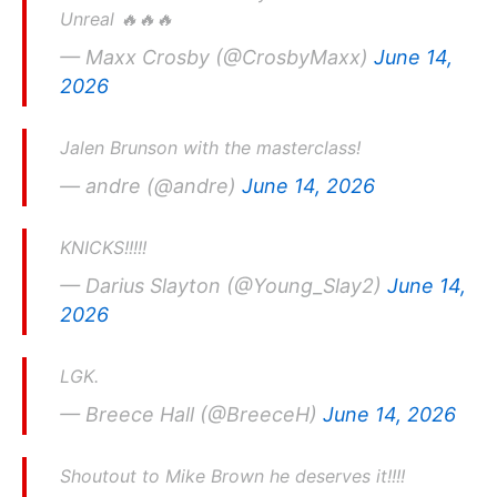
Unreal 🔥🔥🔥
— Maxx Crosby (@CrosbyMaxx)
June 14,
2026
Jalen Brunson with the masterclass!
— andre (@andre)
June 14, 2026
KNICKS!!!!!
— Darius Slayton (@Young_Slay2)
June 14,
2026
LGK.
— Breece Hall (@BreeceH)
June 14, 2026
Shoutout to Mike Brown he deserves it!!!!