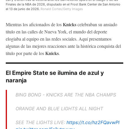
Finales de la NBA de 2026, disputado en el Frost Bank Center de San Antonio
el 13 de junio de 2026.
Ronald Cortes/Getty Images
Knicks
Mientras los aficionados de los
celebraban su ansiado
título en las calles de Nueva York, el mundo del deporte
elogiaba al equipo en las redes sociales. Aquí presentamos
algunas de las mejores reacciones ante la histórica conquista del
Knicks
título por parte de los
.
El Empire State se ilumina de azul y
naranja
BING BONG - KNICKS ARE THE NBA CHAMPS
ORANGE AND BLUE LIGHTS ALL NIGHT
SEE THE LIGHTS LIVE:
https://t.co/hz2FQavwPl