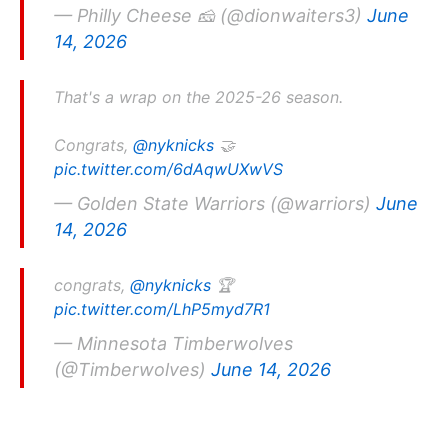
— Philly Cheese 🧀 (@dionwaiters3)
June
14, 2026
That's a wrap on the 2025-26 season.
Congrats,
@nyknicks
🤝
pic.twitter.com/6dAqwUXwVS
— Golden State Warriors (@warriors)
June
14, 2026
congrats,
@nyknicks
🏆
pic.twitter.com/LhP5myd7R1
— Minnesota Timberwolves
(@Timberwolves)
June 14, 2026