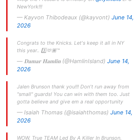
NewYork!!!
— Kayvon Thibodeaux (@kayvont)
June 14,
2026
Congrats to the Knicks. Let's keep it all in NY
this year.. 3️⃣🫶🏾™️
— 𝐃𝐚𝐦𝐚𝐫 𝐇𝐚𝐦𝐥𝐢𝐧 (@HamlinIsland)
June 14,
2026
Jalen Brunson thank you!!! Don't run away from
"small" guards! You can win with them too. Just
gotta believe and give em a real opportunity
— Isaiah Thomas (@isaiahthomas)
June 14,
2026
WOW. True TEAM Led By A Killer In Brunson.